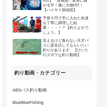
#02】「急展開」直角に曲
がる竿！遂に大物HIT！
【ハイサイ探偵団】
予算０円で手に入れた魚達
を丁寧に調理した結
果・・・！？【釣りよかで
しょう。】
見えるけど食わない天才バ
スに是非試してもらいたい
釣りがあります。【けいた
のズボラな釣り動画】
釣り動画・カテゴリー
ABSバス釣り動画
BlueBlueFishing