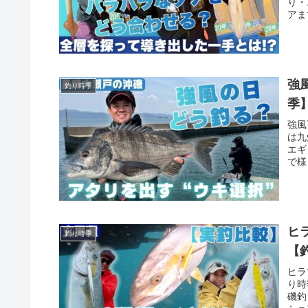
り・
アま
強
釣り時季
季
強風
は九
エギ
で様
ヒ
釣り時季
【
ヒラ
り時
磯釣