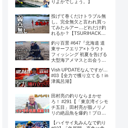
りよかでしょう。】
投げて巻くだけトラブル無
し。完全無欠と言われ買っ
てみたルアー…どれだけ釣
れるか？【TSURIHACK
TV】
釣り百景 #647『北海道 道
東サーフエリア×トラウト
フィッシング 初夏を告げる
大型海アメマスと出会う
旅』
Vish UPDATEなんですが…
#03【全力で獲り立てる！in
津風呂湖】
田村亮の釣りならまかせ
ろ！ #291【「東京湾イシモ
チ五目」田村亮が脂ノリノ
リの絶品魚を爆釣！プロの
締め方＆ウロコ取りも大公
【ハイサイ丸みんなで釣り
開】