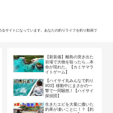
しめるサイトになっています。あなたの釣りライフを釣り動画で
【新装備】離島の突き出た
岩場で大物を狙ったら…本
命が現れた。【カミヤマラ
イトゲーム】
【ハイサイ丸みんなで釣り
#03】移動中にまさかの一
撃で一同騒然！【ハイサイ
探偵団】
生きたエビを大量に撒いた
釣果が凄いことに！？【釣