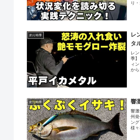
り・
レ
釣り時季
タ
レン
季】
ィン
から
響
釣り時季
響灘
州発
ング
様々