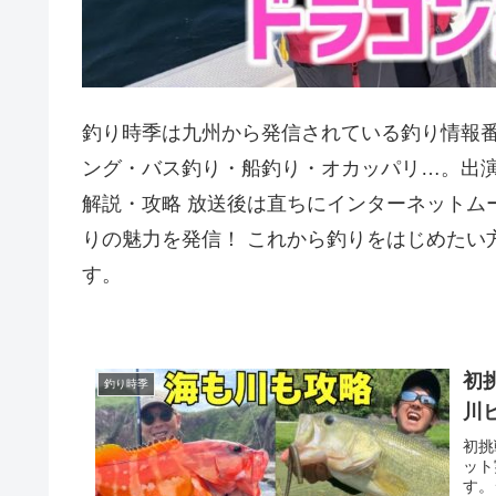
釣り時季は九州から発信されている釣り情報
ング・バス釣り・船釣り・オカッパリ…。出
解説・攻略 放送後は直ちにインターネットム
りの魅力を発信！ これから釣りをはじめたい
す。
初
釣り時季
川
初挑
ット
す。