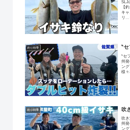
SL
【釣
キャ
リ…
‶
釣り時季
‶セ
州発
ング
様々
吹
釣り時季
吹き
州発
ング