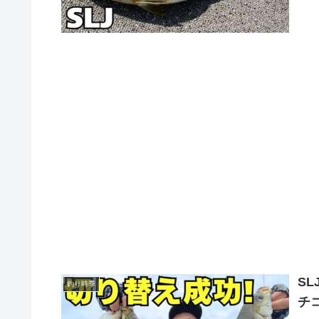
S
釣り時季
チ