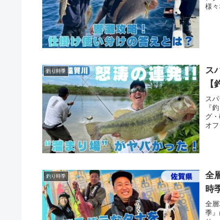
様々
ス
釣り時季
【
スパ
『釣
グ・
オフ
全
釣り時季
時
全層
季』