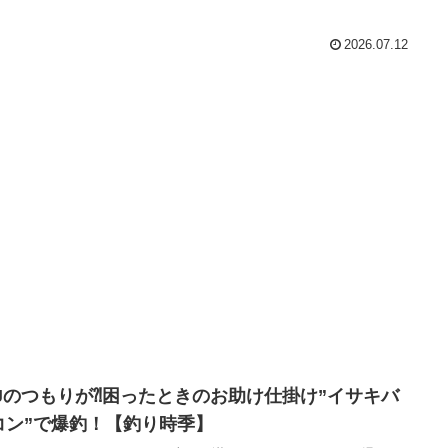
2026.07.12
LJのつもりが⁈困ったときのお助け仕掛け”イサキバ
コン”で爆釣！【釣り時季】