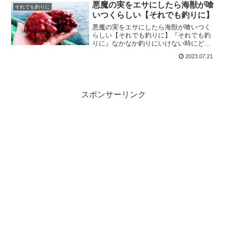
カに大興奮』をお届けします！1.8号の極
悪魔の実をエサにしたら海獣が喰
それでも釣りに
小餌木で初めてのエギ...
いつくらしい【それでも釣りに】
悪魔の実をエサにしたら海獣が喰いつく
らしい【それでも釣りに】『それでも釣
りに』なかなか釣りにいけない時にどう
ぞ。少しでもほっこりして貰えたら嬉し
2023.07.21
いです。今回は『悪魔の実をエサにした
ら海獣が喰いつくらしい』をお届けしま
す！東北遠征2日目です是...
スポンサーリンク