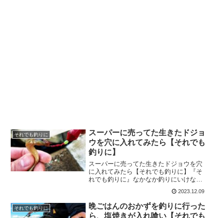
スーパーに売ってた生きたドジョ
それでも釣りに
ウを穴に入れてみたら【それでも
釣りに】
スーパーに売ってた生きたドジョウを穴
に入れてみたら【それでも釣りに】『そ
れでも釣りに』なかなか釣りにいけない
時にどうぞ。少しでもほっこりして貰え
2023.12.09
たら嬉しいです。今回は『スーパーに売
ってた生きたドジョウを穴に入れてみた
晩ごはんのおかずを釣りに行った
それでも釣りに
ら』をお届けします！スー...
ら、塩焼きが入れ喰い【それでも