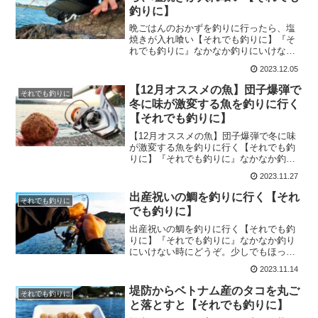
釣りに】
晩ごはんのおかずを釣りに行ったら、塩
焼きが入れ喰い【それでも釣りに】『そ
れでも釣りに』なかなか釣りにいけない
時にどうぞ。少しでもほっこりして貰え
2023.12.05
たら嬉しいです。今回は『晩ごはんのお
かずを釣りに行ったら、塩焼きが入れ喰
【12月オススメの魚】団子爆弾で
それでも釣りに
い』をお届けします！アカ...
冬に味が激変する魚を釣りに行く
【それでも釣りに】
【12月オススメの魚】団子爆弾で冬に味
が激変する魚を釣りに行く【それでも釣
りに】『それでも釣りに』なかなか釣り
にいけない時にどうぞ。少しでもほっこ
2023.11.27
りして貰えたら嬉しいです。今回は
『【12月オススメの魚】団子爆弾で冬に
出産祝いの鯛を釣りに行く【それ
それでも釣りに
味が激変する魚を釣りに行...
でも釣りに】
出産祝いの鯛を釣りに行く【それでも釣
りに】『それでも釣りに』なかなか釣り
にいけない時にどうぞ。少しでもほっこ
りして貰えたら嬉しいです。今回は『出
2023.11.14
産祝いの鯛を釣りに行く』をお届けしま
す！出産祝いで鯛を調達しに行きました
堤防からベトナム産のタコを丸ご
それでも釣りに
ゆっくりしていって下さい...
と落とすと【それでも釣りに】