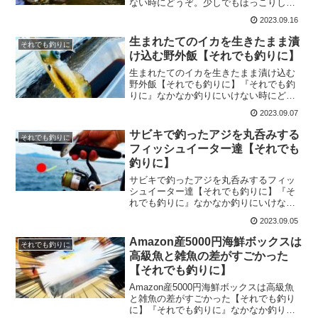
ない時にどうぞ。少しでもほっこりして
貰えたら嬉しいです。今回は『餌代0円の
2023.09.16
簡単な釣り』をお届けします！前回の釣
り動画も見てね♪
生まれたてのイカを生きたまま漬
それでも釣りに
け込む野外飯【それでも釣りに】
生まれたてのイカを生きたまま漬け込む
野外飯【それでも釣りに】『それでも釣
りに』なかなか釣りにいけない時にどう
ぞ。少しでもほっこりして貰えたら嬉し
2023.09.07
いです。今回は『生まれたてのイカを生
きたまま漬け込む野外飯』をお届けしま
サビキで釣ったアジを丸呑みする
それでも釣りに
す！沖漬けからの一夜干し...
フィッシュイーター達【それでも
釣りに】
サビキで釣ったアジを丸呑みするフィッ
シュイーター達【それでも釣りに】『そ
れでも釣りに』なかなか釣りにいけない
時にどうぞ。少しでもほっこりして貰え
2023.09.05
たら嬉しいです。今回は『サビキで釣っ
たアジを丸呑みするフィッシュイーター
Amazon産5000円海鮮ボックスは
それでも釣りに
達』をお届けします！お盆...
高級魚と雑魚の差がすごかった
【それでも釣りに】
Amazon産5000円海鮮ボックスは高級魚
と雑魚の差がすごかった【それでも釣り
に】『それでも釣りに』なかなか釣りに