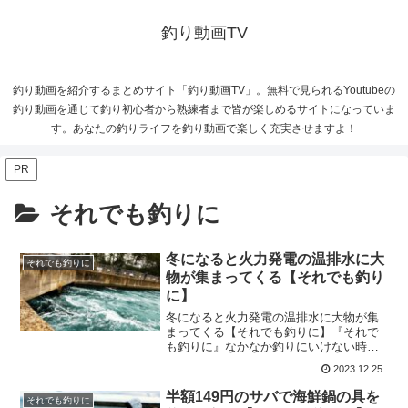
釣り動画TV
釣り動画を紹介するまとめサイト「釣り動画TV」。無料で見られるYoutubeの
釣り動画を通じて釣り初心者から熟練者まで皆が楽しめるサイトになっていま
す。あなたの釣りライフを釣り動画で楽しく充実させますよ！
PR
それでも釣りに
冬になると火力発電の温排水に大
それでも釣りに
物が集まってくる【それでも釣り
に】
冬になると火力発電の温排水に大物が集
まってくる【それでも釣りに】『それで
も釣りに』なかなか釣りにいけない時に
どうぞ。少しでもほっこりして貰えたら
2023.12.25
嬉しいです。今回は『冬になると火力発
電の温排水に大物が集まってくる』をお
半額149円のサバで海鮮鍋の具を
それでも釣りに
届けします！脂ばちばちの...