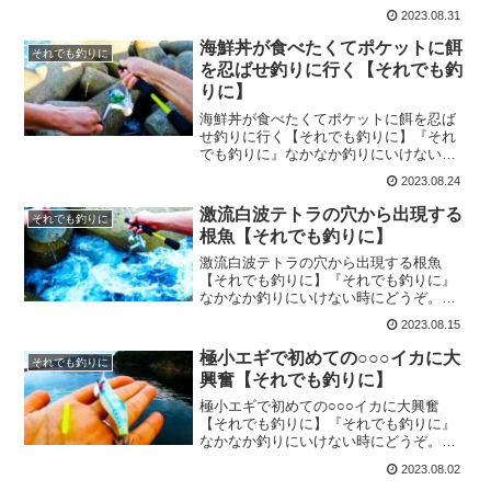
いけない時にどうぞ。少しでもほっこり
2023.08.31
して貰えたら嬉しいです。今回は
『Amazon産5000円海鮮ボックスは高級
海鮮丼が食べたくてポケットに餌
それでも釣りに
魚と雑魚の差が...
を忍ばせ釣りに行く【それでも釣
りに】
海鮮丼が食べたくてポケットに餌を忍ば
せ釣りに行く【それでも釣りに】『それ
でも釣りに』なかなか釣りにいけない時
にどうぞ。少しでもほっこりして貰えた
2023.08.24
ら嬉しいです。今回は『海鮮丼が食べた
くてポケットに餌を忍ばせ釣りに行く』
激流白波テトラの穴から出現する
それでも釣りに
をお届けします！夏っぽい...
根魚【それでも釣りに】
激流白波テトラの穴から出現する根魚
【それでも釣りに】『それでも釣りに』
なかなか釣りにいけない時にどうぞ。少
しでもほっこりして貰えたら嬉しいで
2023.08.15
す。今回は『激流白波テトラの穴から出
現する根魚』をお届けします！キジハタ
極小エギで初めての○○○イカに大
それでも釣りに
を求めて1泊2日の車中泊で釣...
興奮【それでも釣りに】
極小エギで初めての○○○イカに大興奮
【それでも釣りに】『それでも釣りに』
なかなか釣りにいけない時にどうぞ。少
しでもほっこりして貰えたら嬉しいで
2023.08.02
す。今回は『極小エギで初めての○○○イ