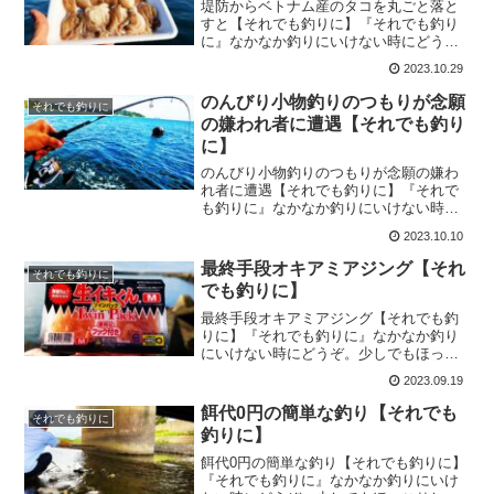
堤防からベトナム産のタコを丸ごと落と
すと【それでも釣りに】『それでも釣り
に』なかなか釣りにいけない時にどう
ぞ。少しでもほっこりして貰えたら嬉し
2023.10.29
いです。今回は『堤防からベトナム産の
タコを丸ごと落とすと』をお届けしま
のんびり小物釣りのつもりが念願
それでも釣りに
す！この時期、秋から美味くな...
の嫌われ者に遭遇【それでも釣り
に】
のんびり小物釣りのつもりが念願の嫌わ
れ者に遭遇【それでも釣りに】『それで
も釣りに』なかなか釣りにいけない時に
どうぞ。少しでもほっこりして貰えたら
2023.10.10
嬉しいです。今回は『のんびり小物釣り
のつもりが念願の嫌われ者に遭遇』をお
最終手段オキアミアジング【それ
それでも釣りに
届けします！逆に臭い嫌わ...
でも釣りに】
最終手段オキアミアジング【それでも釣
りに】『それでも釣りに』なかなか釣り
にいけない時にどうぞ。少しでもほっこ
りして貰えたら嬉しいです。今回は『最
2023.09.19
終手段オキアミアジング』をお届けしま
す！アジフライが食べたくて久しぶりに
餌代0円の簡単な釣り【それでも
それでも釣りに
アジングにいきましたアジ...
釣りに】
餌代0円の簡単な釣り【それでも釣りに】
『それでも釣りに』なかなか釣りにいけ