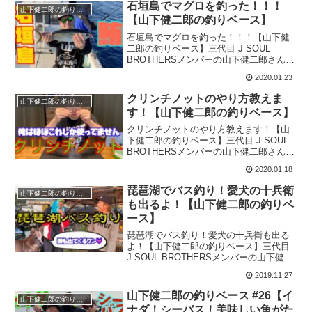
『【衝撃!!】石垣島で大事な鮪が。。。...
石垣島でマグロを釣った！！！
山下健二郎の釣りベース
【山下健二郎の釣りベース】
石垣島でマグロを釣った！！！【山下健
二郎の釣りベース】三代目 J SOUL
BROTHERSメンバーの山下健二郎さんが
YouTubeチャンネルを開設！その名も
2020.01.23
『山下健二郎の釣りベース』！！今回は
『石垣島でマグロを釣った！！！』をお
クリンチノットのやり方教えま
山下健二郎の釣りベース
届けします...
す！【山下健二郎の釣りベース】
クリンチノットのやり方教えます！【山
下健二郎の釣りベース】三代目 J SOUL
BROTHERSメンバーの山下健二郎さんが
YouTubeチャンネルを開設！その名も
2020.01.18
『山下健二郎の釣りベース』！！今回は
『クリンチノットのやり方教えます！』
琵琶湖でバス釣り！愛犬の十兵衛
山下健二郎の釣りベース
をお届...
も出るよ！【山下健二郎の釣りベ
ース】
琵琶湖でバス釣り！愛犬の十兵衛も出る
よ！【山下健二郎の釣りベース】三代目
J SOUL BROTHERSメンバーの山下健二
郎さんがYouTubeチャンネルを開設！そ
2019.11.27
の名も『山下健二郎の釣りベース』！！
今回は『琵琶湖でバス釣り！愛犬の十兵
山下健二郎の釣りベース #26【イ
山下健二郎の釣りベース
衛も...
ナダ！シーバス！美味しい魚がた