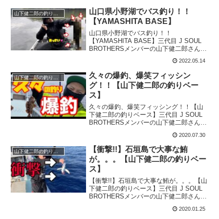
山口県小野湖でバス釣り！！
山下健二郎の釣りベース
【YAMASHITA BASE】
山口県小野湖でバス釣り！！
【YAMASHITA BASE】三代目 J SOUL
BROTHERSメンバーの山下健二郎さんが
YouTubeチャンネルを開設！その名も
2022.05.14
『YAMASHITA BASE』！！今回は『山
口県小野湖でバス釣り！！』をお届...
久々の爆釣、爆笑フィッシン
山下健二郎の釣りベース
グ！！【山下健二郎の釣りベー
ス】
久々の爆釣、爆笑フィッシング！！【山
下健二郎の釣りベース】三代目 J SOUL
BROTHERSメンバーの山下健二郎さんが
YouTubeチャンネルを開設！その名も
2020.07.30
『山下健二郎の釣りベース』！！今回は
『久々の爆釣、爆笑フィッシング！！』
【衝撃!!】石垣島で大事な鮪
山下健二郎の釣りベース
をお届...
が。。。【山下健二郎の釣りベー
ス】
【衝撃!!】石垣島で大事な鮪が。。。【山
下健二郎の釣りベース】三代目 J SOUL
BROTHERSメンバーの山下健二郎さんが
YouTubeチャンネルを開設！その名も
2020.01.25
『山下健二郎の釣りベース』！！今回は