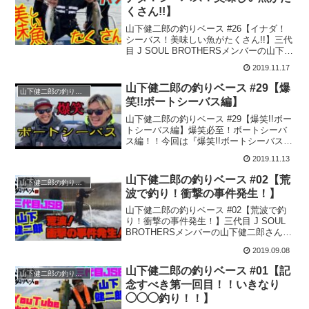
くさん!!】
山下健二郎の釣りベース #26【イナダ！
シーバス！美味しい魚がたくさん!!】三代
目 J SOUL BROTHERSメンバーの山下健
二郎さんがYouTubeチャンネルを開設！
2019.11.17
その名も『山下健二郎の釣りベー
ス』！！今回は『イナダ！シーバス！美
山下健二郎の釣りベース #29【爆
山下健二郎の釣りベース
味...
笑!!ボートシーバス編】
山下健二郎の釣りベース #29【爆笑!!ボー
トシーバス編】爆笑必至！ボートシーバ
ス編！！今回は『爆笑!!ボートシーバス
編』をお届けします♪三代目 J SOUL
2019.11.13
BROTHERSメンバーの山下健二郎さんが
YouTubeチャンネルを開設！その名...
山下健二郎の釣りベース #02【荒
山下健二郎の釣りベース
波で釣り！衝撃の事件発生！】
山下健二郎の釣りベース #02【荒波で釣
り！衝撃の事件発生！】三代目 J SOUL
BROTHERSメンバーの山下健二郎さんが
YouTubeチャンネルを開設！その名も
2019.09.08
『山下健二郎の釣りベース』！！今回は
『荒波で釣り！衝撃の事件発生！』をお
山下健二郎の釣りベース #01【記
山下健二郎の釣りベース
届...
念すべき第一回目！！いきなり
◯◯◯釣り！！】