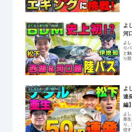
よ
よしもと釣り部『BDM』
河
よし
りバ
と触
り部
よ
よしもと釣り部『BDM』
連
編
よし
亜生
り、
信す