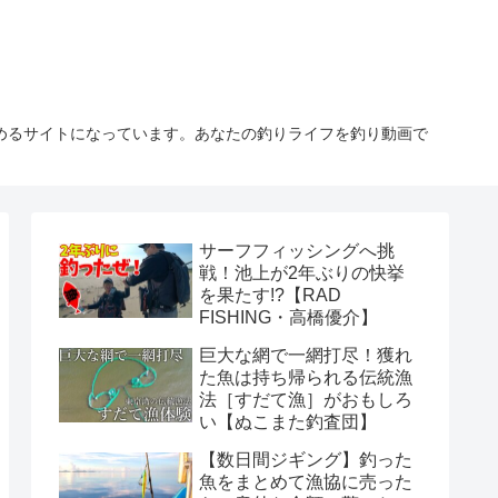
しめるサイトになっています。あなたの釣りライフを釣り動画で
サーフフィッシングへ挑
戦！池上が2年ぶりの快挙
を果たす!?【RAD
FISHING・高橋優介】
巨大な網で一網打尽！獲れ
た魚は持ち帰られる伝統漁
法［すだて漁］がおもしろ
い【ぬこまた釣査団】
【数日間ジギング】釣った
魚をまとめて漁協に売った