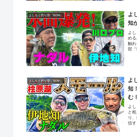
よ
よしもと釣り部『BDM』
知
よし
める
触れ
部『
よ
よしもと釣り部『BDM』
知
む
よし
と桧
り、
信す