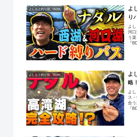
よ
よしもと釣り部『BDM』
り
よし
河口
う楽
『B
よ
よしもと釣り部『BDM』
略
よし
ス・
合う
『B