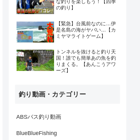
な釣りを楽しもう！【四季
の釣り】
【緊急】台風前なのに…伊
是名島の海がヤバい…【カ
ミヤマライトゲーム】
トンネルを抜けると釣り天
国！誰でも簡単あの魚を釣
りまくる。【あんこうアワ
ーズ】
釣り動画・カテゴリー
ABSバス釣り動画
BlueBlueFishing