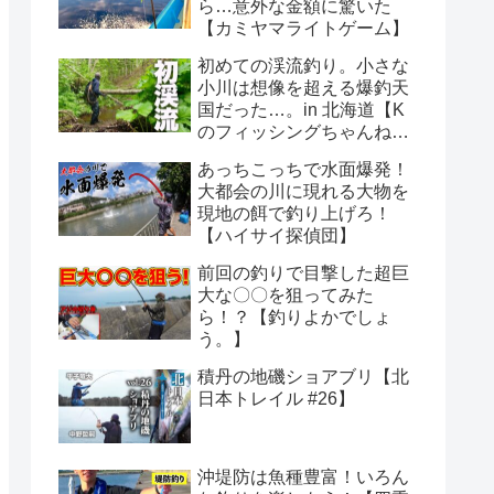
ら…意外な金額に驚いた
【カミヤマライトゲーム】
初めての渓流釣り。小さな
小川は想像を超える爆釣天
国だった…。in 北海道【K
のフィッシングちゃんね
る】
あっちこっちで水面爆発！
大都会の川に現れる大物を
現地の餌で釣り上げろ！
【ハイサイ探偵団】
前回の釣りで目撃した超巨
大な〇〇を狙ってみた
ら！？【釣りよかでしょ
う。】
積丹の地磯ショアブリ【北
日本トレイル #26】
沖堤防は魚種豊富！いろん