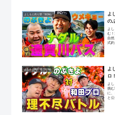
よ
よしもと釣り部『BDM』
の
よし
む！
自然
式釣
よ
よしもと釣り部『BDM』
ロ
よし
挑む
に、
と公