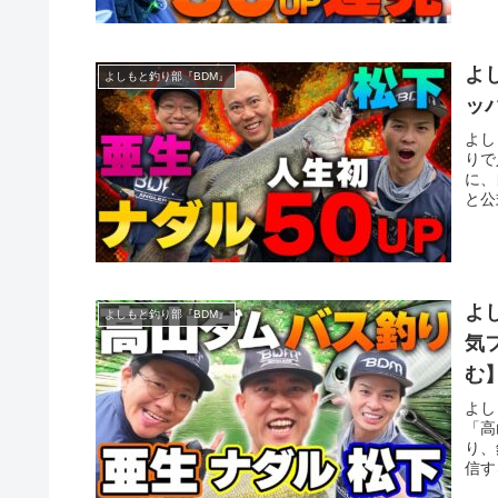
よ
よしもと釣り部『BDM』
ッ
よし
りで
に、
と公
よ
よしもと釣り部『BDM』
気
む
よし
「高
り、
信す