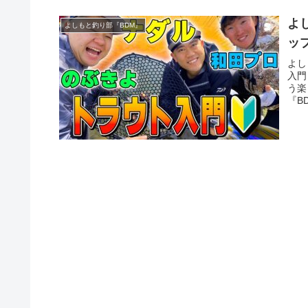
よ
よしもと釣り部『BDM』
ッ
よし
入門
う楽
『B