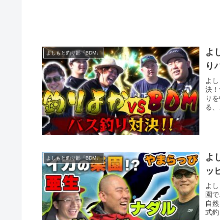
よ
よしもと釣り部『BDM』
り
よし
決！
りを
る、
よ
よしもと釣り部『BDM』
ッ
よし
園で
自然
式釣