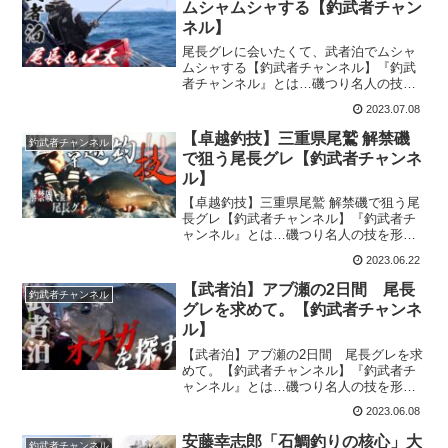
ムシャムシャする【釣武者チャン
ネル】
尾長グレに会いたくて、武者泊でムシャ
ムシャする【釣武者チャンネル】『釣武
者チャンネル』とは…磯つり名人の技を
形にしたプロ指向の磯釣りブランド『釣
2023.07.08
武者』が展開する公式Youtubeチャンネル
です。今回の釣り動画は『尾長グレに会
【卓越釣技】三重県尾鷲 解禁磯
釣武者チャンネル
いたくて、武者泊...
で狙う尾長グレ【釣武者チャンネ
ル】
【卓越釣技】三重県尾鷲 解禁磯で狙う尾
長グレ【釣武者チャンネル】『釣武者チ
ャンネル』とは…磯つり名人の技を形に
したプロ指向の磯釣りブランド『釣武
2023.06.22
者』が展開する公式Youtubeチャンネルで
す。今回の釣り動画は『【卓越釣技】三
【武者泊】アブ瀬の2日間 尾長
釣武者チャンネル
重県尾鷲 解禁磯...
グレを求めて。【釣武者チャンネ
ル】
【武者泊】アブ瀬の2日間 尾長グレを求
めて。【釣武者チャンネル】『釣武者チ
ャンネル』とは…磯つり名人の技を形に
したプロ指向の磯釣りブランド『釣武
2023.06.08
者』が展開する公式Youtubeチャンネルで
す。今回の釣り動画は『【武者泊】アブ
安藤幸志郎「石鯛釣りの核心」大
釣武者チャンネル