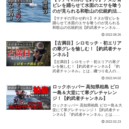
釣武者チャンネル
り動画は『【卓越釣...
ビレを踊らせて水面のエサを喰う
のが見られる和歌山の伝統釣法
【釣武者チャンネル】
【サナギの浮かせ釣り】チヌが背ビレを
踊らせて水面のエサを喰うのが見られる
和歌山の伝統釣法【釣武者チャンネル】
『釣武者チャンネル』とは…磯つり名人
2022.08.26
の技を形にしたプロ指向の磯釣りブラン
ド『釣武者』が展開する公式Youtubeチャ
【古満目】シロモッチ・初エリア
釣武者チャンネル
ンネルです。今回...
の寒グレを愉しむ！【釣武者チャ
ンネル】
【古満目】シロモッチ・初エリアの寒グ
レを愉しむ！【釣武者チャンネル】『釣
武者チャンネル』とは…磯つり名人の技
を形にしたプロ指向の磯釣りブランド
2022.04.02
『釣武者』が展開する公式Youtubeチャン
ネルです。今回の釣り動画は『【古満
ロックホッパー 高知県柏島 ビロ
釣武者チャンネル
目】シロモッチ・初エ...
ー島＆大堂にて寒グレチャレン
ジ！【釣武者チャンネル】
ロックホッパー 高知県柏島 ビロー島＆大
堂にて寒グレチャレンジ！【釣武者チャ
ンネル】『釣武者チャンネル』とは…磯
つり名人の技を形にしたプロ指向の磯釣
2022.02.23
りブランド『釣武者』が展開する公式
Youtubeチャンネルです。今回の釣り動画