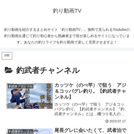
釣り動画TV
釣り動画を紹介するまとめサイト「釣り動画TV」。無料で見られるYoutubeの
釣り動画を通じて釣り初心者から熟練者まで皆が楽しめるサイトになっていま
す。あなたの釣りライフを釣り動画で楽しく充実させますよ！
PR
釣武者チャンネル
カッツケ（のべ竿）で狙う アジ
釣武者チャンネル
＆コッパグレ釣り。【釣武者チャ
ンネル】
カッツケ（のべ竿）で狙う アジ＆コッ
パグレ釣り。【釣武者チャンネル】『釣
武者チャンネル』とは…磯つり名人の技
を形にしたプロ指向の磯釣りブランド
2023.07.17
『釣武者』が展開する公式Youtubeチャン
ネルです。今回の釣り動画は『カッツケ
尾長グレに会いたくて、武者泊で
釣武者チャンネル
（のべ竿）で狙う ...