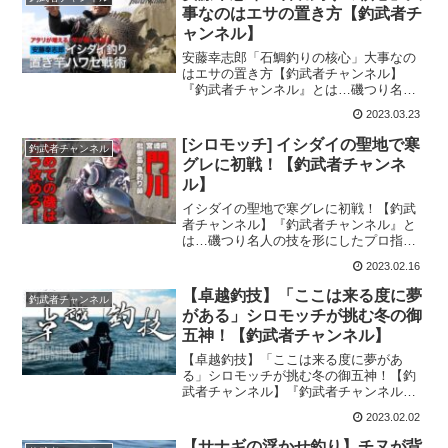
瀬の2日間 尾長...
事なのはエサの置き方【釣武者チ
ャンネル】
安藤幸志郎「石鯛釣りの核心」大事なの
はエサの置き方【釣武者チャンネル】
『釣武者チャンネル』とは…磯つり名人
の技を形にしたプロ指向の磯釣りブラン
2023.03.23
ド『釣武者』が展開する公式Youtubeチャ
ンネルです。今回の釣り動画は『安藤幸
[シロモッチ] イシダイの聖地で寒
釣武者チャンネル
志郎「石鯛釣りの核...
グレに初戦！【釣武者チャンネ
ル】
イシダイの聖地で寒グレに初戦！【釣武
者チャンネル】『釣武者チャンネル』と
は…磯つり名人の技を形にしたプロ指向
の磯釣りブランド『釣武者』が展開する
2023.02.16
公式Youtubeチャンネルです。今回の釣り
動画は『 イシダイの聖地で寒グレに初
【卓越釣技】「ここは来る度に夢
釣武者チャンネル
戦！』をご紹介！...
がある」シロモッチが挑む冬の御
五神！【釣武者チャンネル】
【卓越釣技】「ここは来る度に夢があ
る」シロモッチが挑む冬の御五神！【釣
武者チャンネル】『釣武者チャンネル』
とは…磯つり名人の技を形にしたプロ指
2023.02.02
向の磯釣りブランド『釣武者』が展開す
る公式Youtubeチャンネルです。今回の釣
【サナギの浮かせ釣り】チヌが背