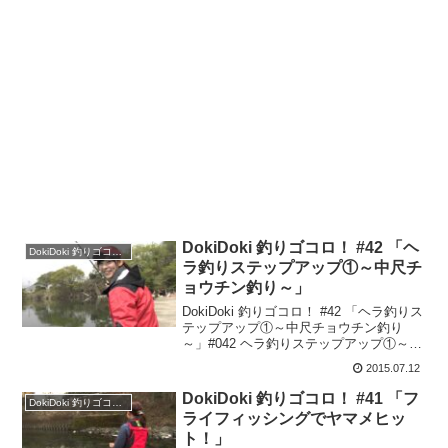
DokiDoki 釣りゴコロ！ #42 「ヘ
DokiDoki 釣りゴコロ！
ラ釣りステップアップ①～中尺チ
ョウチン釣り～」
DokiDoki 釣りゴコロ！ #42 「ヘラ釣りス
テップアップ①～中尺チョウチン釣り
～」#042 ヘラ釣りステップアップ①～中
尺チョウチン釣り～釣りはやってみたい
2015.07.12
けど、いろいろ大変そうだし難しそう…
そんな風に思って二の足を踏んでいる人
DokiDoki 釣りゴコロ！ #41 「フ
DokiDoki 釣りゴコロ！
は以...
ライフィッシングでヤマメヒッ
ト！」