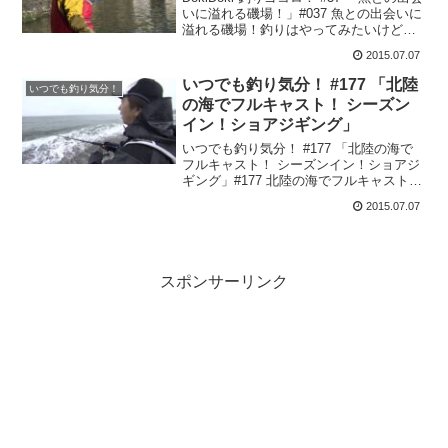
いに溢れる磯場！」#037 魚との出会いに
溢れる磯場！釣りはやってみたいけど、
いろいろ大変そうだし難しそう…そんな
2015.07.07
風に思って二の足を踏んでいる人は以外
と多いはず。でも実は一歩踏み出せば、
いつでも釣り気分！ #177 「北陸
いつでも釣り気分！
釣...
の海でフルキャスト！ シーズン
イン！ショアジギング」
いつでも釣り気分！ #177 「北陸の海で
フルキャスト！ シーズンイン！ショアジ
ギング」#177 北陸の海でフルキャスト！
シーズンイン！ショアジギング堀田光哉
2015.07.07
使用タックルロッド :コルトスナイパー
S1000Mリール :ツインパワー400...
スポンサーリンク