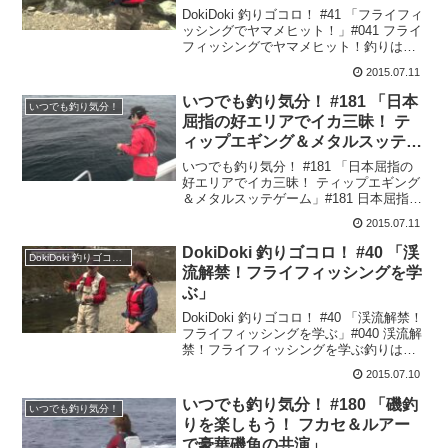
DokiDoki 釣りゴコロ！ #41 「フライフィ
ッシングでヤマメヒット！」#041 フライ
フィッシングでヤマメヒット！釣りはや
ってみたいけど、いろいろ大変そうだし
2015.07.11
難しそう…そんな風に思って二の足を踏
んでいる人は以外と多いはず。でも実は
いつでも釣り気分！ #181 「日本
いつでも釣り気分！
一...
屈指の好エリアでイカ三昧！ テ
ィップエギング＆メタルスッテゲ
ーム」
いつでも釣り気分！ #181 「日本屈指の
好エリアでイカ三昧！ ティップエギング
＆メタルスッテゲーム」#181 日本屈指の
好エリアでイカ三昧！ ティップエギング
2015.07.11
＆メタルスッテゲーム【ティップエギン
グ】ロッド：セフィア SS TIP EGIN...
DokiDoki 釣りゴコロ！ #40 「渓
DokiDoki 釣りゴコロ！
流解禁！フライフィッシングを学
ぶ」
DokiDoki 釣りゴコロ！ #40 「渓流解禁！
フライフィッシングを学ぶ」#040 渓流解
禁！フライフィッシングを学ぶ釣りはや
ってみたいけど、いろいろ大変そうだし
2015.07.10
難しそう…そんな風に思って二の足を踏
んでいる人は以外と多いはず。でも実は
いつでも釣り気分！ #180 「磯釣
いつでも釣り気分！
一...
りを楽しもう！ フカセ＆ルアー
で豪華磯魚の共演」