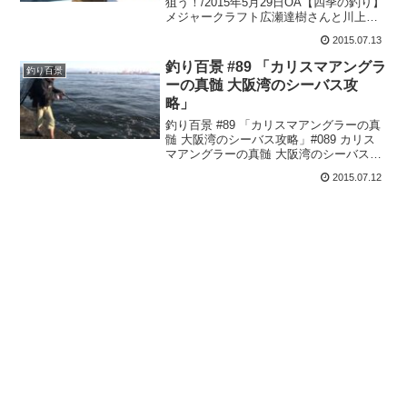
狙う！/2015年5月29日OA【四季の釣り】
メジャークラフト広瀬達樹さんと川上哲
さんフィールドスタッフの北林さんが大
2015.07.13
阪湾で鯛­ラバをを堪能します。
釣り百景 #89 「カリスマアングラ
釣り百景
ーの真髄 大阪湾のシーバス攻
略」
釣り百景 #89 「カリスマアングラーの真
髄 大阪湾のシーバス攻略」#089 カリス
マアングラーの真髄 大阪湾のシーバス攻
略使用タックル１ロッド： エクスセン
2015.07.12
ス S902ML/F-3リール： BB-X HYPER
FORCE C2000DX...