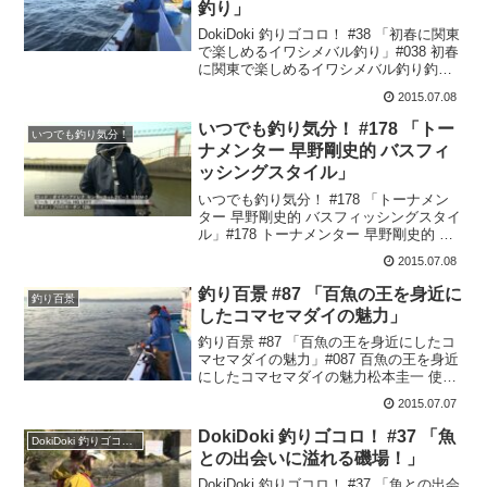
釣り」
DokiDoki 釣りゴコロ！ #38 「初春に関東
で楽しめるイワシメバル釣り」#038 初春
に関東で楽しめるイワシメバル釣り釣り
はやってみたいけど、いろいろ大変そう
2015.07.08
だし難しそう…そんな風に思って二の足
を踏んでいる人は以外と多いはず。でも
いつでも釣り気分！ #178 「トー
いつでも釣り気分！
実...
ナメンター 早野剛史的 バスフィ
ッシングスタイル」
いつでも釣り気分！ #178 「トーナメン
ター 早野剛史的 バスフィッシングスタイ
ル」#178 トーナメンター 早野剛史的 バ
スフィッシングスタイル早野剛史 使用タ
2015.07.08
ックルシャロークランクロッド : ポイズ
ングロリアス1610MLリール : ...
釣り百景 #87 「百魚の王を身近に
釣り百景
したコマセマダイの魅力」
釣り百景 #87 「百魚の王を身近にしたコ
マセマダイの魅力」#087 百魚の王を身近
にしたコマセマダイの魅力松本圭一 使用
タックルロッド :海攻 マダイ リミテッド
2015.07.07
SS300リール :フォースマスター800ライ
ン :パワープロ ボートゲー...
DokiDoki 釣りゴコロ！ #37 「魚
DokiDoki 釣りゴコロ！
との出会いに溢れる磯場！」
DokiDoki 釣りゴコロ！ #37 「魚との出会