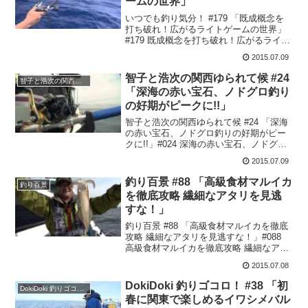
ームの世界」
いつでも釣り気分！ #179 「既成概念を
打ち破れ！広がるライトゲームの世界」
#179 既成概念を打ち破れ！広がるライト
ゲームの世界高橋哲也 使用タックルタッ
2015.07.09
クル ①ロッド : ライトゲームリミテッド
TYPE73 MH200リール : フ...
智子と浩次の関西ゆられて候 #24
智子と浩次の関西ゆられて候
「深海の赤い宝石、ノドグロ釣り
の好期がピークに!!」
智子と浩次の関西ゆられて候 #24 「深海
の赤い宝石、ノドグロ釣りの好期がピー
クに!!」#024 深海の赤い宝石、ノドグロ
釣りの好期がピークに!!豊富なターゲット
2015.07.09
に恵まれた関西の海。そんな魅力あふれ
るフィールドにおける旬の沖釣りをビギ
釣り百景 #88 「高級食材マルイカ
釣り百景
ナー阪...
を徹底攻略 繊細なアタリを見逃
すな！」
釣り百景 #88 「高級食材マルイカを徹底
攻略 繊細なアタリを見逃すな！」#088
高級食材マルイカを徹底攻略 繊細なアタ
リを見逃すな！飯田純男 使用タックルロ
2015.07.08
ッド :バイオインパクトXマルイカ
82MH150リール :フォースマスター30...
DokiDoki 釣りゴコロ！ #38 「初
DokiDoki 釣りゴコロ！
春に関東で楽しめるイワシメバル