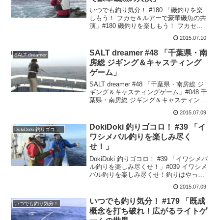
いつでも釣り気分！ #180 「磯釣りを楽
しもう！ フカセ＆ルアーで豪華磯魚の共
演」#180 磯釣りを楽しもう！ フカセ＆
ルアーで豪華磯魚の共演平和卓也 使用タ
2015.07.10
ックル①ロッド :ラフィーネ 1号リール
:BB-Xハイパーフォース C3000...
SALT dreamer #48 「千葉県・南
SALT dreamer
房総 ジギング＆キャスティング
ゲーム」
SALT dreamer #48 「千葉県・南房総 ジ
ギング＆キャスティングゲーム」#048 千
葉県・南房総 ジギング＆キャスティング
ゲームシーバスフィッシングからオフシ
2015.07.09
ョアのビッグゲームまで夢に溢れた海の
ルアーフィッシングをお届けする「S...
DokiDoki 釣りゴコロ！ #39 「イ
DokiDoki 釣りゴコロ！
ワシメバル釣りを楽しみ尽く
せ！」
DokiDoki 釣りゴコロ！ #39 「イワシメバ
ル釣りを楽しみ尽くせ！」#039 イワシメ
バル釣りを楽しみ尽くせ！釣りはやって
みたいけど、いろいろ大変そうだし難し
2015.07.09
そう…そんな風に思って二の足を踏んで
いる人は以外と多いはず。でも実は一歩
いつでも釣り気分！ #179 「既成
いつでも釣り気分！
踏...
概念を打ち破れ！広がるライトゲ