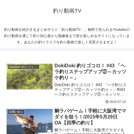
釣り動画TV
釣り動画を紹介するまとめサイト「釣り動画TV」。無料で見られるYoutubeの
釣り動画を通じて釣り初心者から熟練者まで皆が楽しめるサイトになっていま
す。あなたの釣りライフを釣り動画で楽しく充実させますよ！
DokiDoki 釣りゴコロ！ #43 「ヘ
DokiDoki 釣りゴコロ！
ラ釣りステップアップ②～カッツ
ケ釣り～」
DokiDoki 釣りゴコロ！ #43 「ヘラ釣りス
テップアップ②～カッツケ釣り～」#043
ヘラ釣りステップアップ②～カッツケ釣
り～釣りはやってみたいけど、いろいろ
2015.07.13
大変そうだし難しそう…そんな風に思っ
て二の足を踏んでいる人は以外と多いは
鯛ラバゲーム！手軽に大阪湾でマ
四季の釣り
ず...
ダイを狙う！/2015年5月29日
OA【四季の釣り】
鯛ラバゲーム！手軽に大阪湾でマダイを