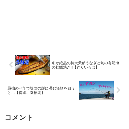
冬が絶品の特大天然うなぎと旬の有明海
の牡蠣焼き!!【釣りいろは】
最強のべ竿で堤防の影に潜む怪物を狙う
と…【俺達。秦拓馬】
コメント