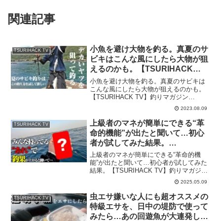
関連記事
小魚を避け大物を釣る。真夏のサ
TSURIHACK TV
ビキはこんな風にしたら大物が狙
えるのかも。【TSURIHACK
TV】
小魚を避け大物を釣る。真夏のサビキは
こんな風にしたら大物が狙えるのかも。
【TSURIHACK TV】釣りマガジン
『TSURI HACK(釣りハック)』が送る動画
2023.08.09
チャンネル『TSURIHACK TV』初心者向
けHOWTOなどを中心に、釣り人に...
上級者のマネが簡単にできる“革
TSURIHACK TV
命的機能”が出たと聞いて…初心
者が試してみた結果。
【TSURIHACK TV】
上級者のマネが簡単にできる“革命的機
能”が出たと聞いて…初心者が試してみた
結果。【TSURIHACK TV】釣りマガジン
『TSURI HACK(釣りハック)』が送る動画
2025.05.09
チャンネル『TSURIHACK TV』初心者向
けHOWTOなどを中心に、...
虫エサ嫌いな人にも超オススメの
TSURIHACK TV
特級エサを、日中の堤防で使って
みたら…あの回遊魚が大連発した