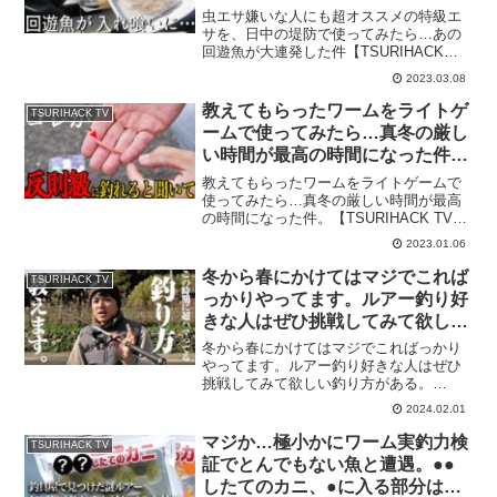
件【TSURIHACK TV】
虫エサ嫌いな人にも超オススメの特級エ
サを、日中の堤防で使ってみたら…あの
回遊魚が大連発した件【TSURIHACK
TV】釣りマガジン『TSURI HACK(釣りハ
2023.03.08
ック)』が送る動画チャンネル
『TSURIHACK TV』初心者向けHOWTO
教えてもらったワームをライトゲ
TSURIHACK TV
な...
ームで使ってみたら…真冬の厳し
い時間が最高の時間になった件。
【TSURIHACK TV】
教えてもらったワームをライトゲームで
使ってみたら…真冬の厳しい時間が最高
の時間になった件。【TSURIHACK TV】
釣りマガジン『TSURI HACK(釣りハッ
2023.01.06
ク)』が送る動画チャンネル
『TSURIHACK TV』初心者向けHOWTO
冬から春にかけてはマジでこれば
TSURIHACK TV
など...
っかりやってます。ルアー釣り好
きな人はぜひ挑戦してみて欲しい
釣り方がある。【TSURIHACK
冬から春にかけてはマジでこればっかり
TV】
やってます。ルアー釣り好きな人はぜひ
挑戦してみて欲しい釣り方がある。
【TSURIHACK TV】釣りマガジン
2024.02.01
『TSURI HACK(釣りハック)』が送る動画
チャンネル『TSURIHACK TV』初心者向
マジか…極小かにワーム実釣力検
TSURIHACK TV
け...
証でとんでもない魚と遭遇。●●
したてのカニ、●に入る部分はな