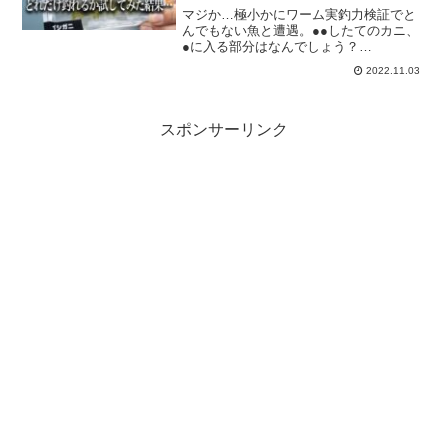
んでしょう？【TSURIHACK
マジか…極小かにワーム実釣力検証でと
TV】
んでもない魚と遭遇。●●したてのカニ、
●に入る部分はなんでしょう？
【TSURIHACK TV】釣りマガジン
2022.11.03
『TSURI HACK(釣りハック)』が送る動画
チャンネル『TSURIHACK TV』初心者向
けH...
スポンサーリンク