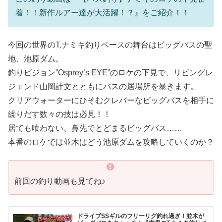
着！！新作ルアー達が大活躍！？』をご紹介！！
今回の世界のT.ナミキ釣りベースの舞台はビッグバスの聖
地、池原ダム。
釣りビジョン”Osprey’s EYE”のロケの下見で、リビングレ
ジェンド山岡計文とともにバスの居場所を暴きます。
クリアウォーターにひそむクレバーなビッグバスを相手に
繰りだす数々の技は必見！！
居ても喰わない、鼻先でとどまるビッグバス……
本番のロケでは並木はどう池原ダムを攻略していくのか？
前回の釣り動画も見てね♪
ドライブSSギルのフリーリグ釣れ過ぎ！並木が