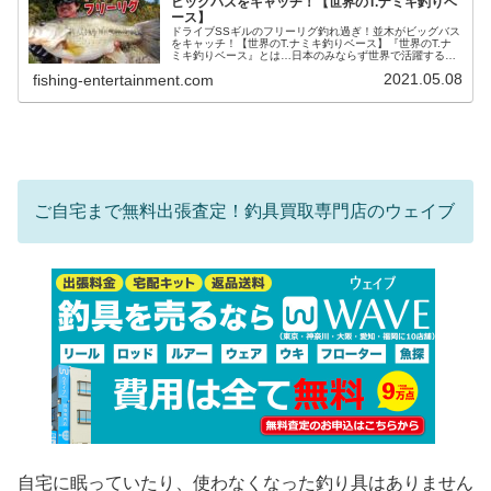
ビッグバスをキャッチ！【世界のT.ナミキ釣りベ
ース】
ドライブSSギルのフリーリグ釣れ過ぎ！並木がビッグバス
をキャッチ！【世界のT.ナミキ釣りベース】『世界のT.ナ
ミキ釣りベース』とは…日本のみならず世界で活躍するプ
ロアングラー並木敏成のYouTubeチャンネルです。自然を
2021.05.08
fishing-entertainment.com
舞台とし、多彩な釣り...
ご自宅まで無料出張査定！釣具買取専門店のウェイブ
自宅に眠っていたり、使わなくなった釣り具はありません