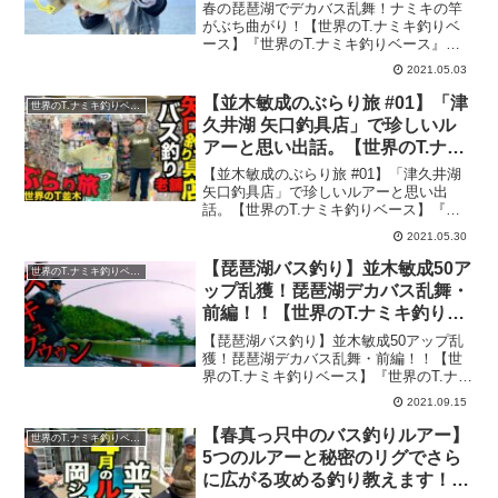
春の琵琶湖でデカバス乱舞！ナミキの竿
がぶち曲がり！【世界のT.ナミキ釣りベ
ース】『世界のT.ナミキ釣りベース』と
は…日本のみならず世界で活躍するプロ
2021.05.03
アングラー並木敏成のYouTubeチャンネ
ルです。自然を舞台とし、多彩な釣り・
【並木敏成のぶらり旅 #01】「津
世界のT.ナミキ釣りベース
キャンプ・旅レ...
久井湖 矢口釣具店」で珍しいル
アーと思い出話。【世界のT.ナミ
キ釣りベース】
【並木敏成のぶらり旅 #01】「津久井湖
矢口釣具店」で珍しいルアーと思い出
話。【世界のT.ナミキ釣りベース】『世
界のT.ナミキ釣りベース』とは…日本の
2021.05.30
みならず世界で活躍するプロアングラー
並木敏成のYouTubeチャンネルです。自
【琵琶湖バス釣り】並木敏成50ア
世界のT.ナミキ釣りベース
然を舞台と...
ップ乱獲！琵琶湖デカバス乱舞・
前編！！【世界のT.ナミキ釣りベ
ース】
【琵琶湖バス釣り】並木敏成50アップ乱
獲！琵琶湖デカバス乱舞・前編！！【世
界のT.ナミキ釣りベース】『世界のT.ナミ
キ釣りベース』とは…日本のみならず世
2021.09.15
界で活躍するプロアングラー並木敏成の
YouTubeチャンネルです。自然を舞台と
【春真っ只中のバス釣りルアー】
世界のT.ナミキ釣りベース
し、多彩な...
5つのルアーと秘密のリグでさら
に広がる攻める釣り教えます！