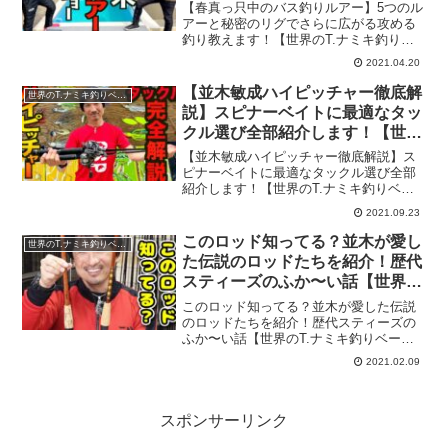
【世界のT.ナミキ釣りベース】
【春真っ只中のバス釣りルアー】5つのル
アーと秘密のリグでさらに広がる攻める
釣り教えます！【世界のT.ナミキ釣りベ
ース】『世界のT.ナミキ釣りベース』と
2021.04.20
は…日本のみならず世界で活躍するプロ
アングラー並木敏成のYouTubeチャンネ
【並木敏成ハイピッチャー徹底解
世界のT.ナミキ釣りベース
ルです。自然...
説】スピナーベイトに最適なタッ
クル選び全部紹介します！【世界
のT.ナミキ釣りベース】
【並木敏成ハイピッチャー徹底解説】ス
ピナーベイトに最適なタックル選び全部
紹介します！【世界のT.ナミキ釣りベー
ス】『世界のT.ナミキ釣りベース』と
2021.09.23
は…日本のみならず世界で活躍するプロ
アングラー並木敏成のYouTubeチャンネ
このロッド知ってる？並木が愛し
世界のT.ナミキ釣りベース
ルです。自然を舞...
た伝説のロッドたちを紹介！歴代
スティーズのふか〜い話【世界の
T.ナミキ釣りベース】
このロッド知ってる？並木が愛した伝説
のロッドたちを紹介！歴代スティーズの
ふか〜い話【世界のT.ナミキ釣りベー
ス】『世界のT.ナミキ釣りベース』と
2021.02.09
は…日本のみならず世界で活躍するプロ
アングラー並木敏成のYouTubeチャンネ
ルです。自然を舞台...
スポンサーリンク