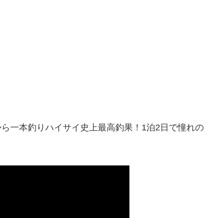
から一本釣りハイサイ史上最高釣果！1泊2日で憧れの
】