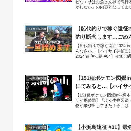
ピなエサはお魚さん界で流行る
かしない』の内容となってます
【船代釣りで稼ぐ遠征20
ハイサイ探偵団
釣り断念します…ごめ
【船代釣りで稼ぐ遠征2024 
んなさい…【ハイサイ探偵団
2024 in 伊江島 #04】金無
【151種ポケモン図鑑
ハイサイ探偵団
にてみると…【ハイサ
【151種ポケモン図鑑in沖
サイ探偵団】「歩く生物図鑑
物が飛び出してきた！今回は『【
【小浜島遠征 #01】
ハイサイ探偵団