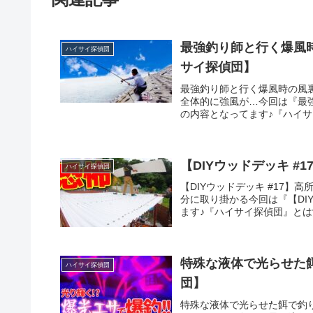
最強釣り師と行く爆風
ハイサイ探偵団
サイ探偵団】
最強釣り師と行く爆風時の風
全体的に強風が…今回は『最
の内容となってます♪『ハイサ
【DIYウッドデッキ 
ハイサイ探偵団
【DIYウッドデッキ #17
分に取り掛かる今回は『【DI
ます♪『ハイサイ探偵団』とは
特殊な液体で光らせた
ハイサイ探偵団
団】
特殊な液体で光らせた餌で