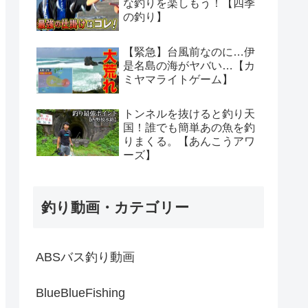
な釣りを楽しもう！【四季
の釣り】
【緊急】台風前なのに…伊
是名島の海がヤバい…【カ
ミヤマライトゲーム】
トンネルを抜けると釣り天
国！誰でも簡単あの魚を釣
りまくる。【あんこうアワ
ーズ】
釣り動画・カテゴリー
ABSバス釣り動画
BlueBlueFishing