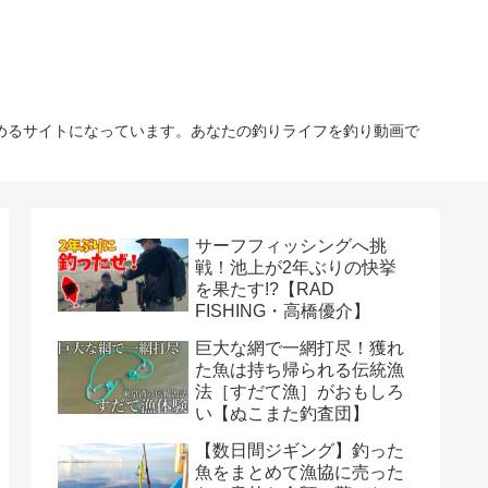
しめるサイトになっています。あなたの釣りライフを釣り動画で
サーフフィッシングへ挑
戦！池上が2年ぶりの快挙
を果たす!?【RAD
FISHING・高橋優介】
巨大な網で一網打尽！獲れ
た魚は持ち帰られる伝統漁
法［すだて漁］がおもしろ
い【ぬこまた釣査団】
【数日間ジギング】釣った
魚をまとめて漁協に売った