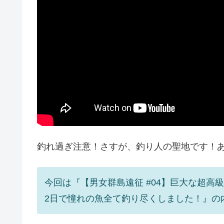
釣れ過ぎ注意！さすが、釣り人の聖地です！
今回は『【男女群島遠征 #04】巨大な超高
2日で憧れの魚全て釣り尽くしました！』の