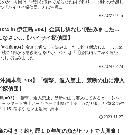
のか...今回は『特殊な液体で光らせた餌で釣り！！爆釣の予感し
♪『ハイサイ探偵団』とは沖縄...
2022.09.15
24 in 伊江島 #04】金無し餌なしで詰みました…
んなさい…【ハイサイ探偵団】
in 伊江島 #04】金無し餌なしで詰みました…釣り断念します…ごめ
】残金4円から巻き返せるのか…今回は『【船代釣りで稼ぐ遠征
し餌なしで詰みました…...
2024.02.29
in沖縄本島 #03】「衝撃」進入禁止、禁断の山に潜入
イ探偵団】
縄本島 #03】「衝撃」進入禁止、禁断の山に潜入にてみると…【ハイ
」ヨシキード博士とヨシキード山脈に上る！かなり珍しい黄金の生
151種ポケモン図鑑in沖縄本...
2023.11.27
最強の引き！釣り歴１０年初の魚がヒットで大興奮！