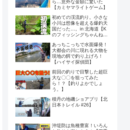
ら…意外な金額に驚いた
【カミヤマライトゲーム】
初めての渓流釣り。小さな
小川は想像を超える爆釣天
国だった…。in 北海道【K
のフィッシングちゃんね
る】
あっちこっちで水面爆発！
大都会の川に現れる大物を
現地の餌で釣り上げろ！
【ハイサイ探偵団】
前回の釣りで目撃した超巨
大な〇〇を狙ってみた
ら！？【釣りよかでしょ
う。】
積丹の地磯ショアブリ【北
日本トレイル #26】
沖堤防は魚種豊富！いろん