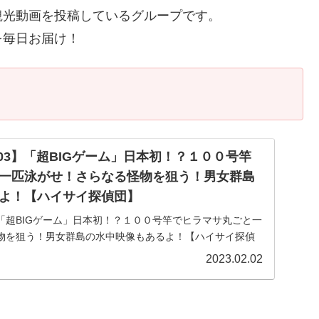
観光動画を投稿しているグループです。
を毎日お届け！
03】「超BIGゲーム」日本初！？１００号竿
一匹泳がせ！さらなる怪物を狙う！男女群島
よ！【ハイサイ探偵団】
】「超BIGゲーム」日本初！？１００号竿でヒラマサ丸ごと一
物を狙う！男女群島の水中映像もあるよ！【ハイサイ探偵
級魚が、ポンポン上がるなんて…今回は『【男女群島遠征
2023.02.02