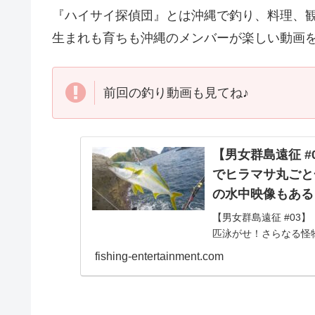
『ハイサイ探偵団』とは沖縄で釣り、料理、
生まれも育ちも沖縄のメンバーが楽しい動画
前回の釣り動画も見てね♪
【男女群島遠征 #
でヒラマサ丸ごと
の水中映像もある
【男女群島遠征 #03
匹泳がせ！さらなる怪
団】陸から回遊魚や高
fishing-entertainment.com
#03】「超B...