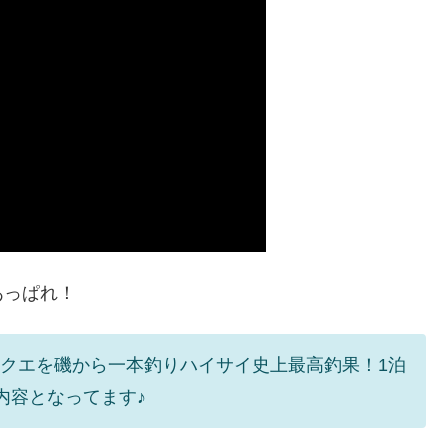
あっぱれ！
級クエを磯から一本釣りハイサイ史上最高釣果！1泊
内容となってます♪