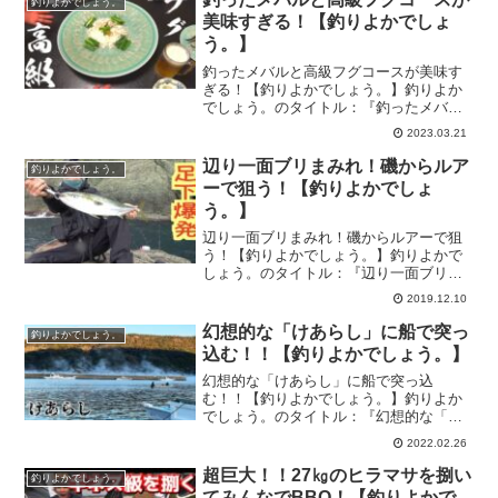
釣りよかでしょう。
好き集団。テーマ...
美味すぎる！【釣りよかでしょ
う。】
釣ったメバルと高級フグコースが美味す
ぎる！【釣りよかでしょう。】釣りよか
でしょう。のタイトル：『釣ったメバル
と高級フグコースが美味すぎる！』の釣
2023.03.21
り動画です。『釣りよかでしょう。』は
Youtubeで活動する釣り好き集団。テーマ
辺り一面ブリまみれ！磯からルア
釣りよかでしょう。
は・・・「とにか...
ーで狙う！【釣りよかでしょ
う。】
辺り一面ブリまみれ！磯からルアーで狙
う！【釣りよかでしょう。】釣りよかで
しょう。のタイトル：『辺り一面ブリま
みれ！磯からルアーで狙う！』の釣り動
2019.12.10
画です。『釣りよかでしょう。』は
Youtubeで活動する釣り好き集団。テーマ
幻想的な「けあらし」に船で突っ
釣りよかでしょう。
は・・・「とにかく釣...
込む！！【釣りよかでしょう。】
幻想的な「けあらし」に船で突っ込
む！！【釣りよかでしょう。】釣りよか
でしょう。のタイトル：『幻想的な「け
あらし」に船で突っ込む！！』の釣り動
2022.02.26
画です。『釣りよかでしょう。』は
Youtubeで活動する釣り好き集団。テーマ
超巨大！！27㎏のヒラマサを捌い
釣りよかでしょう。
は・・・「とにかく釣りの...
てみんなでBBQ！【釣りよかで