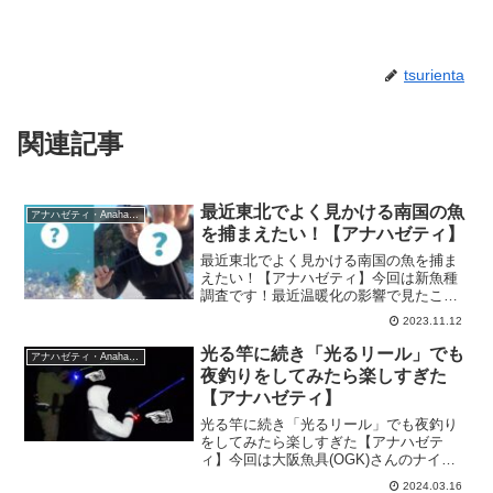
tsurienta
関連記事
最近東北でよく見かける南国の魚
アナハゼティ・Anahazeti
を捕まえたい！【アナハゼティ】
最近東北でよく見かける南国の魚を捕ま
えたい！【アナハゼティ】今回は新魚種
調査です！最近温暖化の影響で見たこと
のない魚が釣れてますので、それを狙っ
2023.11.12
て釣ってみたいと思います。今回のアナ
ハゼティは『最近東北でよく見かける南
光る竿に続き「光るリール」でも
アナハゼティ・Anahazeti
国の魚を捕まえたい！』の...
夜釣りをしてみたら楽しすぎた
【アナハゼティ】
光る竿に続き「光るリール」でも夜釣り
をしてみたら楽しすぎた【アナハゼテ
ィ】今回は大阪魚具(OGK)さんのナイト
スピン3を使って2月の極寒の夜釣りを楽
2024.03.16