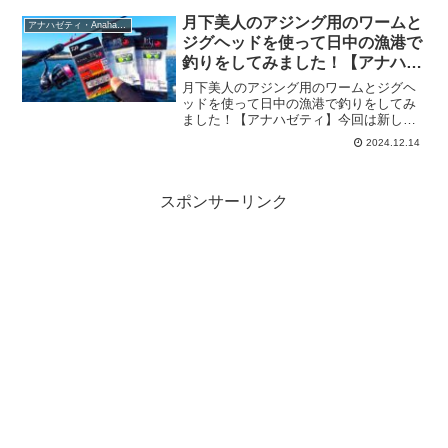
で、果たして何匹釣ることができるので
しょうか？？今回のアナハゼティは
月下美人のアジング用のワームと
アナハゼティ・Anahazeti
『1000円分のシ...
ジグヘッドを使って日中の漁港で
釣りをしてみました！【アナハゼ
ティ】
月下美人のアジング用のワームとジグヘ
ッドを使って日中の漁港で釣りをしてみ
ました！【アナハゼティ】今回は新しく
月下美人のワームとジグヘッドを購入し
2024.12.14
近所の海に釣りに行きました。料理動画
もあるので、ぜひ最後までご覧くださ
い。今回のアナハゼティは『...
スポンサーリンク