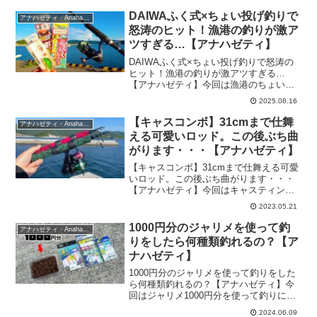
しみました！！ナイトセーバーとの組み
合わせて使うと夜でもピカピカです笑寒
DAIWAふく式×ちょい投げ釣りで
アナハゼティ・Anahazeti
すぎてテンションがお...
怒涛のヒット！漁港の釣りが激ア
ツすぎる…【アナハゼティ】
DAIWAふく式×ちょい投げ釣りで怒涛の
ヒット！漁港の釣りが激アツすぎる…
【アナハゼティ】今回は漁港のちょい投
げ釣りです！夏から秋の夕方にオススメ
2025.08.16
の釣りですので、ぜひ挑戦してみてくだ
さい♪今回のアナハゼティは『DAIWAふ
【キャスコンボ】31cmまで仕舞
アナハゼティ・Anahazeti
く式×ちょい投げ釣...
える可愛いロッド。この後ぶち曲
がります・・・【アナハゼティ】
【キャスコンボ】31cmまで仕舞える可愛
いロッド。この後ぶち曲がります・・・
【アナハゼティ】今回はキャスティング
オリジナルロッド「CASCOMBO キャス
2023.05.21
コンボ」を実釣インプレ！暖かい季節に
なってきましたが、果たしてどんな魚が
1000円分のジャリメを使って釣
アナハゼティ・Anahazeti
釣れるのでしょ...
りをしたら何種類釣れるの？【ア
ナハゼティ】
1000円分のジャリメを使って釣りをした
ら何種類釣れるの？【アナハゼティ】今
回はジャリメ1000円分を使って釣りにチ
ャレンジ！仕掛けは全て自由という条件
2024.06.09