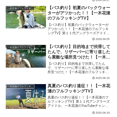
2024.09.27
も「一木花漣のフルフッキングTV」！今
回は『津久井湖Day2！岩盤からビッグバ
【バス釣り】初夏のバックウォー
一木花漣のフルフッキングTV
スのス...
ターがアツかった！！【一木花漣
のフルフッキングTV】
【バス釣り】初夏のバックウォーターが
アツかった！！【一木花漣のフルフッキ
ングTV】第１１代アングラーズアイド
ル、一木花漣のYouTubeチャンネル・そ
2026.06.05
の名も「一木花漣のフルフッキング
TV」！今回は『【バス釣り】初夏のバッ
【バス釣り】目的地まで渋滞して
一木花漣のフルフッキングTV
クウォーターがアツか...
たんで、リザーバーに寄り道した
ら素敵な場所見つけた！【一木花
漣のフルフッキングTV】
【バス釣り】目的地まで渋滞してたん
で、リザーバーに寄り道したら素敵な場
所見つけた！【一木花漣のフルフッキン
グTV】第１１代アングラーズアイドル、
2025.08.16
一木花漣のYouTubeチャンネル・その名
も「一木花漣のフルフッキングTV」！今
真夏のバス釣り遠征！！【一木花
一木花漣のフルフッキングTV
回は『【バス釣り...
漣のフルフッキングTV】
真夏のバス釣り遠征！！【一木花漣のフ
ルフッキングTV】第１１代アングラーズ
アイドル、一木花漣のYouTubeチャンネ
ル・その名も「一木花漣のフルフッキン
2020.08.19
グTV」！今回は『真夏のバス釣り遠