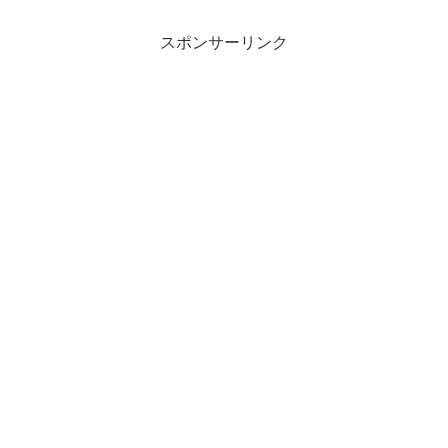
征！！』をご紹介。こんにちは！夏休み
を満喫し過ぎてしば...
スポンサーリンク