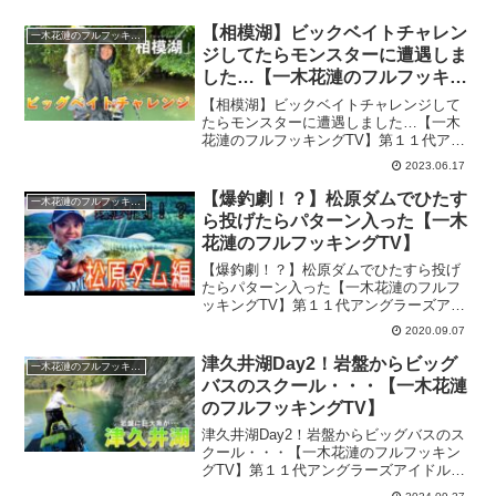
【相模湖】ビックベイトチャレン
一木花漣のフルフッキングTV
ジしてたらモンスターに遭遇しま
した…【一木花漣のフルフッキン
グTV】
【相模湖】ビックベイトチャレンジして
たらモンスターに遭遇しました…【一木
花漣のフルフッキングTV】第１１代アン
グラーズアイドル、一木花漣のYouTube
2023.06.17
チャンネル・その名も「一木花漣のフル
フッキングTV」！今回は『【相模湖】ビ
【爆釣劇！？】松原ダムでひたす
一木花漣のフルフッキングTV
ックベイトチャ...
ら投げたらパターン入った【一木
花漣のフルフッキングTV】
【爆釣劇！？】松原ダムでひたすら投げ
たらパターン入った【一木花漣のフルフ
ッキングTV】第１１代アングラーズアイ
ドル、一木花漣のYouTubeチャンネル・
2020.09.07
その名も「一木花漣のフルフッキング
TV」！今回は『【爆釣劇！？】松原ダム
津久井湖Day2！岩盤からビッグ
一木花漣のフルフッキングTV
でひたすら投げた...
バスのスクール・・・【一木花漣
のフルフッキングTV】
津久井湖Day2！岩盤からビッグバスのス
クール・・・【一木花漣のフルフッキン
グTV】第１１代アングラーズアイドル、
一木花漣のYouTubeチャンネル・その名