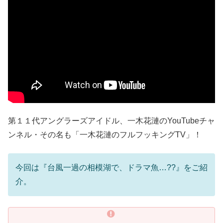
第１１代アングラーズアイドル、一木花漣のYouTubeチャ
ンネル・その名も「一木花漣のフルフッキングTV」！
今回は『台風一過の相模湖で、ドラマ魚…??』をご紹
介。