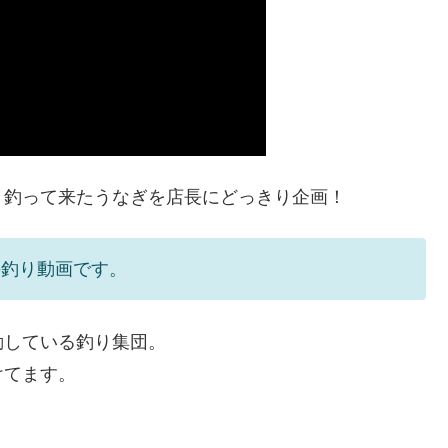
！釣って来たうなぎを店長にどっきり企画！
の釣り動画です。
動している釣り集団。
けてます。