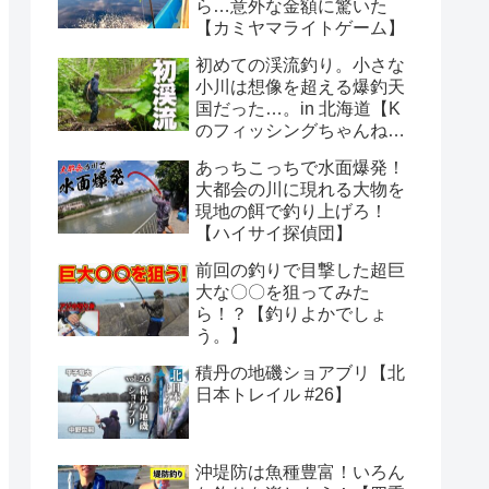
ら…意外な金額に驚いた
【カミヤマライトゲーム】
初めての渓流釣り。小さな
小川は想像を超える爆釣天
国だった…。in 北海道【K
のフィッシングちゃんね
る】
あっちこっちで水面爆発！
大都会の川に現れる大物を
現地の餌で釣り上げろ！
【ハイサイ探偵団】
前回の釣りで目撃した超巨
大な〇〇を狙ってみた
ら！？【釣りよかでしょ
う。】
積丹の地磯ショアブリ【北
日本トレイル #26】
沖堤防は魚種豊富！いろん