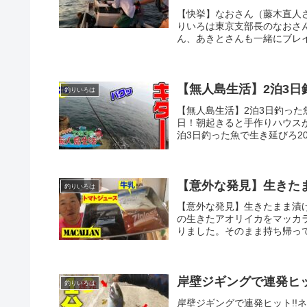
【快挙】なおさん（藤木直人
りいろは東京支部長のなおさ
ん、あきとさんも一緒にブレイブ
【無人島生活】2泊3日釣
釣りいろは
【無人島生活】2泊3日釣った魚
日！朝起きると手作りハウスが
泊3日釣った魚で生き延びろ202
【意外な発見】生きた
釣りいろは
【意外な発見】生きたまま漬
の生きたアオリイカをマッカ
りました。そのまま持ち帰って
岸壁ジギングで連発ヒッ
釣りいろは
岸壁ジギングで連発ヒット!!