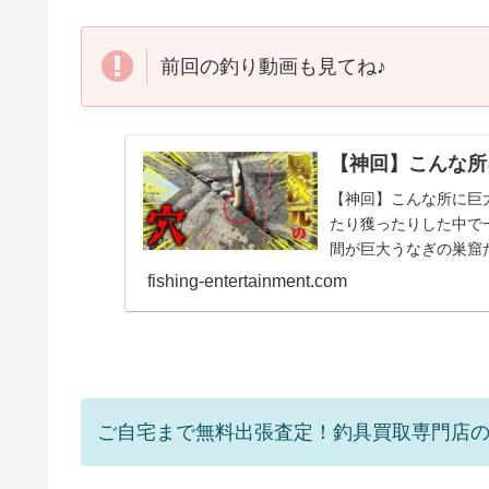
前回の釣り動画も見てね♪
【神回】こんな所
【神回】こんな所に巨
たり獲ったりした中で
間が巨大うなぎの巣窟
に巨大うなぎの巣窟が…』
fishing-entertainment.com
ご自宅まで無料出張査定！釣具買取専門店