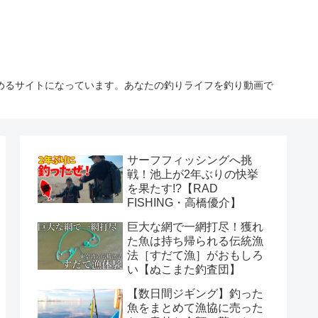
しめるサイトになっています。あなたの釣りライフを釣り動画で
サーフフィッシングへ挑
戦！池上が2年ぶりの快挙
を果たす!?【RAD
FISHING・高橋優介】
巨大な網で一網打尽！獲れ
た魚は持ち帰られる伝統漁
法［すだて漁］がおもしろ
い【ぬこまた釣査団】
【数日間ジギング】釣った
魚をまとめて漁協に売った