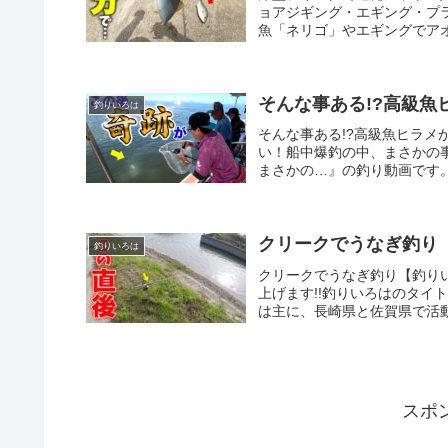
ョアジギング・エギング・プ
魚「ネリゴ」やエギングでアオ
そんな事ある!?高級
釣りいろは
そんな事ある!?高級魚ヒラ
い！船中爆釣の中、まさかの
まさかの…』の釣り動画です。
クリークでうなぎ釣り
釣りいろは
クリークでうなぎ釣り【釣り
上げます!!釣りいろはのタ
は主に、長崎県と佐賀県で活動
スポ