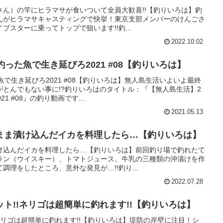
さん）の竿にヒラマサが食いついて全員大歓喜!!【釣りいろは】釣
んがヒラマサキャスティングで快挙！東京支部メンバーのけんごさ
スターに乗ってトップで狙います!!釣...
2022.10.02
った魚で生き延びろ2021 #08【釣りいろは】
で生き延びろ2021 #08【釣りいろは】無人島生活いよいよ最終
とんでもない事に!?釣りいろはのタイトル：『【無人島生活】2
1 #08』の釣り動画です...
2021.05.13
まま漬け込んだイカを料理したら…【釣りいろは】
け込んだイカを料理したら…【釣りいろは】前回釣り場で釣れたて
ラン（ウイスキー）、トマトジュース、牛乳の三種類の沖漬けを作
調理をしたところ、意外な発見が…!!釣り...
2022.07.28
ト!!ネリゴは超簡単に釣れます!!【釣りいろは】
ネリゴは超簡単に釣れます!!【釣りいろは】堤防の岸壁に注目！シ