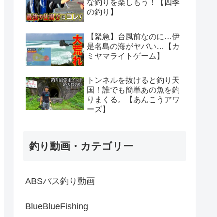
な釣りを楽しもう！【四季
の釣り】
【緊急】台風前なのに…伊
是名島の海がヤバい…【カ
ミヤマライトゲーム】
トンネルを抜けると釣り天
国！誰でも簡単あの魚を釣
りまくる。【あんこうアワ
ーズ】
釣り動画・カテゴリー
ABSバス釣り動画
BlueBlueFishing