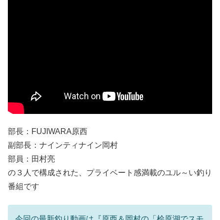
部長：FUJIWARA原西
副部長：ナインティナイン岡村
部員：田村亮
の３人で構成された、プライベート感満載のユル～い釣り
番組です
今回の最新釣り動画は『原西＆岡村の「桧原湖でスモ