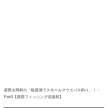
原西＆岡村の「桧原湖でスモールマウスバス釣り」！・
Part3【原西フィッシング倶楽部】