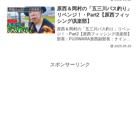
ン岡村部員：ロンドンブーツ1号2号亮の
３人で構成された、プライベート感満載
原西＆岡村の「五三川バス釣り」
原西フィッシング倶楽部
のユル～い釣り番組です今回...
リベンジ！・Part2【原西フィッ
シング倶楽部】
原西＆岡村の「五三川バス釣り」リベン
ジ！・Part2【原西フィッシング倶楽部】
部長：FUJIWARA原西副部長：ナインテ
ィナイン岡村部員：ロンドンブーツ1号2
2025.05.20
号亮の３人で構成された、プライベート
感満載のユル～い釣り番組です今回の最
新釣り動画...
スポンサーリンク