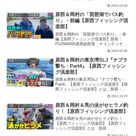
FUJIWARA原西副部長：ナインティナイ
2025.03.03
ン岡村部員：ロンドンブーツ1号2号亮の
３人で構成された、プライベート感満載
原西＆岡村の「琵琶湖でバス釣
原西フィッシング倶楽部
のユル～い釣り番組です今回...
り」・前編【原西フィッシング倶
楽部】
原西＆岡村の「琵琶湖でバス釣り」・前
編【原西フィッシング倶楽部】部長：
FUJIWARA原西副部長：ナインティナイ
ン岡村部員：田村亮の３人で構成され
2026.05.26
た、プライベート感満載のユル～い釣り
番組です今回の最新釣り動画は『原西＆
原西＆岡村の東京湾SLJ『ナブラ
原西フィッシング倶楽部
岡村の「琵琶湖でバス釣...
撃ち・Part4』【原西フィッシン
グ倶楽部】
原西＆岡村の東京湾SLJ『ナブラ撃ち・
Part4』【原西フィッシング倶楽部】【原
西フィッシング倶楽部】とは…部長：
FUJIWARA原西副部長：ナインティナイ
2021.10.25
ン岡村部員：ロンドンブーツ1号2号亮の
３人で構成された、プライベート感満載
原西＆岡村＆亮の泳がせヒラメ釣
原西フィッシング倶楽部
のユル～い...
り！【原西フィッシング倶楽部】
原西＆岡村＆亮の泳がせヒラメ釣り！
【原西フィッシング倶楽部】【原西フィ
ッシング倶楽部】とは…部長：
FUJIWARA原西副部長：ナインティナイ
2022.04.12