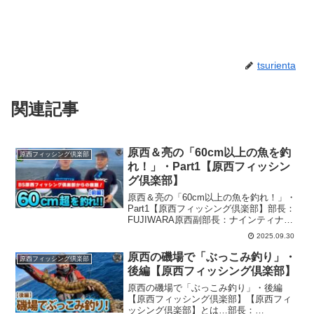
tsurienta
関連記事
原西＆亮の「60cm以上の魚を釣
原西フィッシング倶楽部
れ！」・Part1【原西フィッシン
グ倶楽部】
原西＆亮の「60cm以上の魚を釣れ！」・
Part1【原西フィッシング倶楽部】部長：
FUJIWARA原西副部長：ナインティナイ
ン岡村部員：田村亮の３人で構成され
2025.09.30
た、プライベート感満載のユル～い釣り
番組です今回の最新釣り動画は『原西＆
原西の磯場で「ぶっこみ釣り」・
原西フィッシング倶楽部
亮の「60...
後編【原西フィッシング倶楽部】
原西の磯場で「ぶっこみ釣り」・後編
【原西フィッシング倶楽部】【原西フィ
ッシング倶楽部】とは…部長：