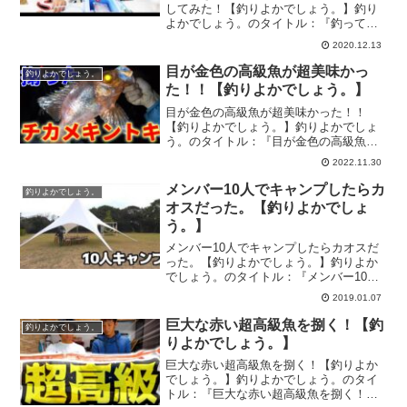
してみた！【釣りよかでしょう。】釣り
よかでしょう。のタイトル：『釣ってき
たカワハギで究極の肝醤油再現してみ
2020.12.13
た！』の釣り動画です。『釣りよかでし
ょう。』はYoutubeで活動する釣り好き集
目が金色の高級魚が超美味かっ
釣りよかでしょう。
団。テーマは・・・...
た！！【釣りよかでしょう。】
目が金色の高級魚が超美味かった！！
【釣りよかでしょう。】釣りよかでしょ
う。のタイトル：『目が金色の高級魚が
超美味かった！！』の釣り動画です。
2022.11.30
『釣りよかでしょう。』はYoutubeで活動
する釣り好き集団。テーマは・・・「と
メンバー10人でキャンプしたらカ
釣りよかでしょう。
にかく釣りの楽しさを...
オスだった。【釣りよかでしょ
う。】
メンバー10人でキャンプしたらカオスだ
った。【釣りよかでしょう。】釣りよか
でしょう。のタイトル：『メンバー10人
でキャンプしたらカオスだった。』の釣
2019.01.07
り動画です。『釣りよかでしょう。』は
Youtubeで活動する釣り好き集団。テーマ
巨大な赤い超高級魚を捌く！【釣
釣りよかでしょう。
は・・・「と...
りよかでしょう。】
巨大な赤い超高級魚を捌く！【釣りよか
でしょう。】釣りよかでしょう。のタイ
トル：『巨大な赤い超高級魚を捌く！』