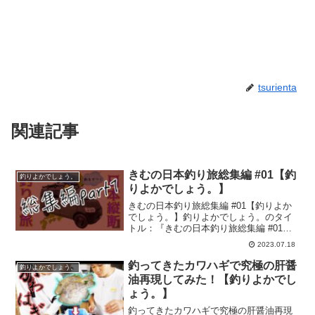
tsurienta
関連記事
きむの日本釣り旅総集編 #01【釣
釣りよかでしょう。
りよかでしょう。】
きむの日本釣り旅総集編 #01【釣りよか
でしょう。】釣りよかでしょう。のタイ
トル：『きむの日本釣り旅総集編 #01』
の釣り動画です。『釣りよかでしょ
2023.07.18
う。』はYoutubeで活動する釣り好き集
団。テーマは・・・「とにかく釣りの楽
釣ってきたカワハギで究極の肝醤
釣りよかでしょう。
しさを伝えたい...
油再現してみた！【釣りよかでし
ょう。】
釣ってきたカワハギで究極の肝醤油再現