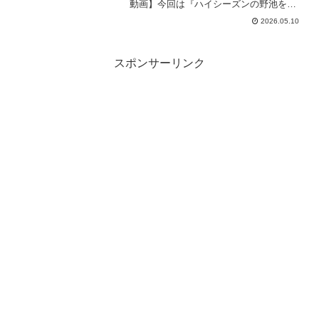
動画】今回は『ハイシーズンの野池をハ
ードルアーだけで攻略してみた』です！
2026.05.10
『けいたのズボラな釣り動画』基本的に
バス釣りがメインでバスの教育に励んで
います。前回の釣り動画も...
スポンサーリンク