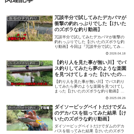
冗談半分で試してみたデカバマが
けいたのズボラな釣り動画
衝撃の釣れっぷりでした【けいた
のズボラな釣り動画】
冗談半分で試してみたデカバマが衝撃の
釣れっぷりでした【けいたのズボラな釣
り動画】今回は『冗談半分で試してみた
デカバマが衝撃の釣れっぷりでした』で
2026.04.18
す！『けいたのズボラな釣り動画』基本
的にバス釣りがメインでバスの教育に励
【釣り人を見た事が無い川】でバ
けいたのズボラな釣り動画
んでいます。前回の釣り動...
ス釣りしてみたら夢のような楽園
を見つけてしまった【けいたのズ
ボラな釣り動画】
【釣り人を見た事が無い川】でバス釣り
してみたら夢のような楽園を見つけてし
まった【けいたのズボラな釣り動画】今
回は『【釣り人を見た事が無い川】でバ
2025.09.26
ス釣りしてみたら夢のような楽園を見つ
けてしまった』です！『けいたのズボラ
ダイソービッグベイトだけでダム
けいたのズボラな釣り動画
な釣り動画』基本的にバス...
のデカバスを狙ってみた結果【け
いたのズボラな釣り動画】
ダイソービッグベイトだけでダムのデカ
バスを狙ってみた結果【けいたのズボラ