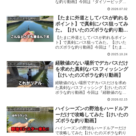
な釣り動画】今回は『ダイソービッグベ
イトだけでダムのデカバスを狙ってみた
2026.07.02
結果』です！『けいたのズボラな釣り動
画』基本的にバス釣りがメインでバスの
【たまに外道としてバスが釣れる
けいたのズボラな釣り動画
教育に励んでいます。前回...
ポイント】で真剣にバス狙ってみ
た。【けいたのズボラな釣り動
画】
【たまに外道としてバスが釣れるポイン
ト】で真剣にバス狙ってみた。【けいた
のズボラな釣り動画】今回は『【たまに
外道としてバスが釣れるポイント】で真
2025.10.24
剣にバス狙ってみた。』です！『けいた
のズボラな釣り動画』基本的にバス釣り
経験値のない場所でデカバスだけ
けいたのズボラな釣り動画
がメインでバスの教育に励...
を求めた真剣なバスフィッシング
【けいたのズボラな釣り動画】
経験値のない場所でデカバスだけを求め
た真剣なバスフィッシング【けいたのズ
ボラな釣り動画】今回は『経験値のない
場所でデカバスだけを求めた真剣なバス
2026.02.15
フィッシング』です！『けいたのズボラ
な釣り動画』基本的にバス釣りがメイン
ハイシーズンの野池をハードルア
けいたのズボラな釣り動画
でバスの教育に励んでいま...
ーだけで攻略してみた【けいたの
ズボラな釣り動画】
ハイシーズンの野池をハードルアーだけ
で攻略してみた【けいたのズボラな釣り