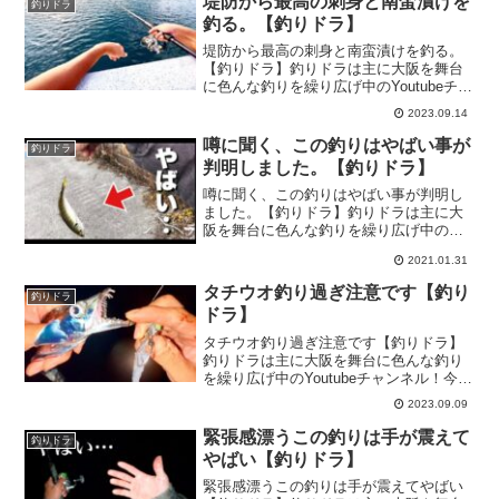
堤防から最高の刺身と南蛮漬けを
釣りドラ
釣る。【釣りドラ】
堤防から最高の刺身と南蛮漬けを釣る。
【釣りドラ】釣りドラは主に大阪を舞台
に色んな釣りを繰り広げ中のYoutubeチャ
ンネル！今回は『堤防から最高の刺身と
2023.09.14
南蛮漬けを釣る。』の釣り動画をお届け
します♪前回の釣り動画も見てね♪
噂に聞く、この釣りはやばい事が
釣りドラ
判明しました。【釣りドラ】
噂に聞く、この釣りはやばい事が判明し
ました。【釣りドラ】釣りドラは主に大
阪を舞台に色んな釣りを繰り広げ中の
Youtubeチャンネル！今回は『噂に聞く、
2021.01.31
この釣りはやばい事が判明しました。』
の釣り動画をお届けします♪最高に楽しい
タチウオ釣り過ぎ注意です【釣り
釣りドラ
釣りを発見致しま...
ドラ】
タチウオ釣り過ぎ注意です【釣りドラ】
釣りドラは主に大阪を舞台に色んな釣り
を繰り広げ中のYoutubeチャンネル！今回
は『タチウオ釣り過ぎ注意です』の釣り
2023.09.09
動画をお届けします♪前回の釣り動画も見
てね♪
緊張感漂うこの釣りは手が震えて
釣りドラ
やばい【釣りドラ】
緊張感漂うこの釣りは手が震えてやばい