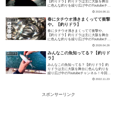
【釣りドラ】釣りドラは主に大阪を舞台
に色んな釣りを繰り広げ中のYoutubeチャ
ンネル！今回は『緊張感漂うこの釣りは
2024.06.11
手が震えてやばい』の釣り動画をお届け
します♪前回の釣り動画も見てね♪
春にタチウオ沸きまくってて衝撃
釣りドラ
や。【釣りドラ】
春にタチウオ沸きまくってて衝撃や。
【釣りドラ】釣りドラは主に大阪を舞台
に色んな釣りを繰り広げ中のYoutubeチャ
ンネル！今回は『春にタチウオ沸きまく
2026.04.26
ってて衝撃や。』の釣り動画をお届けし
ます♪前回の釣り動画も見てね♪
みんなこの魚知ってる？【釣りド
釣りドラ
ラ】
みんなこの魚知ってる？【釣りドラ】釣
りドラは主に大阪を舞台に色んな釣りを
繰り広げ中のYoutubeチャンネル！今回は
『みんなこの魚知ってる？』の釣り動画
2022.11.23
をお届けします♪前回の釣り動画も見てね
♪
スポンサーリンク