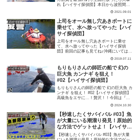
れ【ハイサイ探偵団】本日から波照間遠
征編が始まります！波照間島で魚拓にな
2021.09.01
りそうな魚を狙います！今回は『【魚拓
遠征in波照間2021夏 #01】釣りバカ店員
上司をオール無し穴あきボートに
ハイサイ探偵団
を最...
乗せて、水へ放ってやった【ハイ
サイ探偵団】
上司をオール無し穴あきボートに乗せ
て、水へ放ってやった【ハイサイ探偵
団】前回の記事も見てね♪沖縄にいてはい
けないアノ魚を釣って、食べる！今回は
2019.07.11
『上司をオール無し穴あきボートに乗せ
て、水へ放ってやった』の内容となって
もりもりさんの師匠の船で 幻の
ハイサイ探偵団
ます♪『ハイサイ探偵団』と...
巨大魚 カンナギ を狙え！
#02【ハイサイ探偵団】
もりもりさんの師匠の船で 幻の巨大魚 カ
ンナギ を狙え！ #02【ハイサイ探偵団】
高級魚をエサに…！贅沢！！今回は『も
りもりさんの師匠の船で 幻の巨大魚 カン
2024.10.30
ナギ を狙え！ #02』の内容となってます
♪『ハイサイ探偵団』とは沖縄で釣り、料
【秒速したくサバイバル #03】魚
ハイサイ探偵団
理...
が大量にいる潮溜り発見！原始的
な方法でゲットせよ！【ハイサイ
探偵団】
【秒速したくサバイバル #03】魚が大量
にいる潮溜り発見！原始的な方法でゲッ