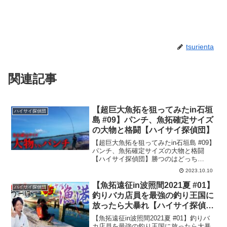
tsurienta
関連記事
【超巨大魚拓を狙ってみたin石垣
ハイサイ探偵団
島 #09】パンチ、魚拓確定サイズ
の大物と格闘【ハイサイ探偵団】
【超巨大魚拓を狙ってみたin石垣島 #09】
パンチ、魚拓確定サイズの大物と格闘
【ハイサイ探偵団】勝つのはどっち
だ…？今回は『【超巨大魚拓を狙ってみ
2023.10.10
たin石垣島 #09】パンチ、魚拓確定サイズ
の大物と格闘』の内容となってます♪『ハ
【魚拓遠征in波照間2021夏 #01】
ハイサイ探偵団
イサイ探偵団...
釣りバカ店員を最強の釣り王国に
放ったら大暴れ【ハイサイ探偵
団】
【魚拓遠征in波照間2021夏 #01】釣りバ
カ店員を最強の釣り王国に放ったら大暴