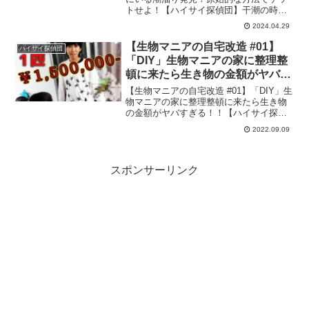
トせよ！【ハイサイ探偵団】干潮の時に
しか現れない潮溜りの中がお魚天国！釣
2024.04.29
り具無しでお魚ゲット！今回は『【秒速
したくサバイバル #03】魚が大量にいる
【生物マニアの自宅改造 #01】
ハイサイ探偵団
潮溜り発見！原始...
「DIY」生物マニアの家に整理整
頓に来たら生き物の金額がヤバす
ぎる！！【ハイサイ探偵団】
【生物マニアの自宅改造 #01】「DIY」生
物マニアの家に整理整頓に来たら生き物
の金額がヤバすぎる！！【ハイサイ探偵
団】ヨシダさん家の棚造りと庭の池の水
2022.09.09
全部抜く！今回は『【生物マニアの自宅
改造 #01】「DIY」生物マニアの家に整理
整頓に来...
スポンサーリンク