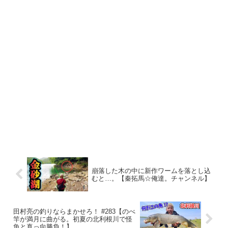
崩落した木の中に新作ワームを落とし込
むと…。【秦拓馬☆俺達。チャンネル】
田村亮の釣りならまかせろ！ #283【のべ
竿が満月に曲がる。初夏の北利根川で怪
魚と真っ向勝負！】