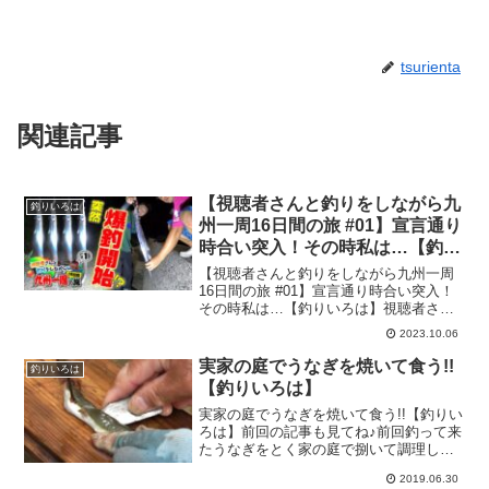
tsurienta
関連記事
【視聴者さんと釣りをしながら九
釣りいろは
州一周16日間の旅 #01】宣言通り
時合い突入！その時私は…【釣り
いろは】
【視聴者さんと釣りをしながら九州一周
16日間の旅 #01】宣言通り時合い突入！
その時私は…【釣りいろは】視聴者さん
と釣りをしながら九州一周16日間の旅#1
2023.10.06
長崎県の視聴者さんと太刀魚釣り！視聴
者さん達が太刀魚を沢山釣る中でとくさ
実家の庭でうなぎを焼いて食う!!
釣りいろは
んは…釣りいろ...
【釣りいろは】
実家の庭でうなぎを焼いて食う!!【釣りい
ろは】前回の記事も見てね♪前回釣って来
たうなぎをとく家の庭で捌いて調理しま
す!!うなぎの蒲焼を作る時にお袋が…釣り
2019.06.30
いろはのタイトル：『実家の庭でうなぎ