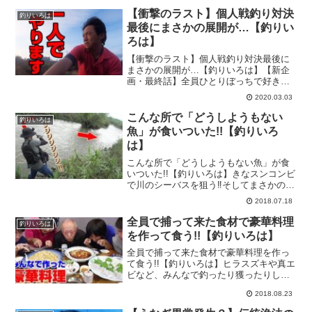
を焼いて食う!!』の釣り動画です。『釣り
【衝撃のラスト】個人戦釣り対決
釣りいろは
いろは』は...
最後にまさかの展開が…【釣りい
ろは】
【衝撃のラスト】個人戦釣り対決最後に
まさかの展開が…【釣りいろは】【新企
画・最終話】全員ひとりぼっちで好きな
場所へ行き釣り対決最終話!!勝敗は制限時
2020.03.03
間内に９つのミッションをより多くクリ
アした人の勝ちとなりますが勝ったのは
こんな所で「どうしようもない
釣りいろは
一体誰？そして衝撃の...
魚」が食いついた!!【釣りいろ
は】
こんな所で「どうしようもない魚」が食
いついた!!【釣りいろは】きなスンコンビ
で川のシーバスを狙う‼そしてまさかのヒ
ットにきなさん成すすべも無く…釣りい
2018.07.18
ろはのタイトル：『こんな所で「どうし
ようもない魚」が食いついた!!』の釣り動
全員で捕って来た食材で豪華料理
釣りいろは
画です。『釣り...
を作って食う!!【釣りいろは】
全員で捕って来た食材で豪華料理を作っ
て食う!!【釣りいろは】ヒラスズキや真エ
ビなど、みんなで釣ったり獲ったりした
食材を使ってみんなでおいしく頂きます!!
2018.08.23
釣りいろはのタイトル：『全員で捕って
来た食材で豪華料理を作って食う!!』の釣