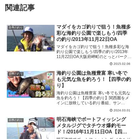
関連記事
マダイをカゴ釣りで狙う！魚種多
四季の釣り
彩な海釣り公園で楽しもう/四季
の釣り/2013年11月22日OA
マダイをカゴ釣りで狙う！魚種多彩な海
釣り公園で楽しもう/四季の釣り/2013年
11月22日OA大阪府岬町のとっとパーク小
島でフィッシングマックス泉大津店の兵
2015.02.06
頭昌彦さんがマダイ­を狙います。カゴ天
秤にマキエを入れてウキのアタリを取る
海釣り公園は魚種豊富 寒い冬で
四季の釣り
釣り方。速...
も元気な魚を釣ろう！【四季の釣
り】
海釣り公園は魚種豊富 寒い冬でも元気な
魚を釣ろう！【四季の釣り】関西圏をメ
インに放映している釣り番組、サン
TV『四季の釣り』の公式チャンネルから
2024.03.01
の紹介です。今回は『海釣り公園は魚種
豊富 寒い冬でも元気な魚を釣ろう！』を
明石海峡でボートフィッシング
四季の釣り
お届けします♪神戸市の...
メタルジグでタチウオ爆釣モー
ド！/2016年11月11日OA【四季
の釣り】