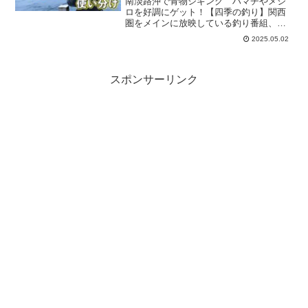
南淡路沖で青物ジギング ハマチやメジ
ロを好調にゲット！【四季の釣り】関西
圏をメインに放映している釣り番組、サ
ンTV『四季の釣り』の公式チャンネルか
2025.05.02
らの紹介です。今回は『南淡路沖で青物
ジギング ハマチやメジロを好調にゲッ
ト！』をお届けします♪...
スポンサーリンク