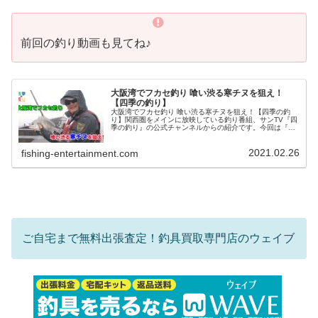
前回の釣り動画も見てね♪
大阪湾でフカセ釣り 喰い渋る寒チヌを狙え！
【四季の釣り】
大阪湾でフカセ釣り 喰い渋る寒チヌを狙え！【四季の釣
り】関西圏をメインに放映している釣り番組、サンTV『四
季の釣り』の公式チャンネルからの紹介です。今回は『大
阪湾でフカセ釣り 喰い渋る寒チヌを狙え！』をお届けしま
す♪大阪湾の防波堤でチヌを狙...
2021.02.26
fishing-entertainment.com
ご自宅まで無料出張査定！釣具買取専門店のウェイブ