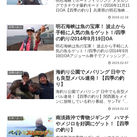
明石海峡でボートフィッシング メタルジ
グでタチウオ爆釣モード！/2016年11月11
日OA【四季の釣り】兵庫県の明石海峡で
ボートからタチウオを狙う。フィッシン
2016.12.19
グアドバイザーはメジャークラフトの広
瀬達樹。午前6時に加古川市の港を出船。
明石海峡は魚の宝庫！ 波止から
四季の釣り
ポイント...
手軽に人気の魚をゲット！/四季
の釣り/2014年9月19日OA
明石海峡は魚の宝庫！ 波止から手軽に人
気の魚をゲット！/四季の釣り/2014年9月
19日OAアジュール舞子でフィッシングマ
ックス垂水店の池町千尋さんら女子アン
2015.02.07
グラーが波止釣­りを堪能します。
海釣り公園でメバリング 日中で
四季の釣り
も良型メバル連発！【四季の釣
り】
海釣り公園でメバリング 日中でも良型メ
バル連発！【四季の釣り】関西圏をメイ
ンに放映している釣り番組、サンTV『四
季の釣り』の公式チャンネルからの紹介
2019.02.22
です。今回は『海釣り公園でメバリング
日中でも良型メバル連発！』をお届けし
南淡路沖で青物ジギング ハマチ
四季の釣り
ます♪神戸市立平磯...
やメジロを好調にゲット！【四季
の釣り】